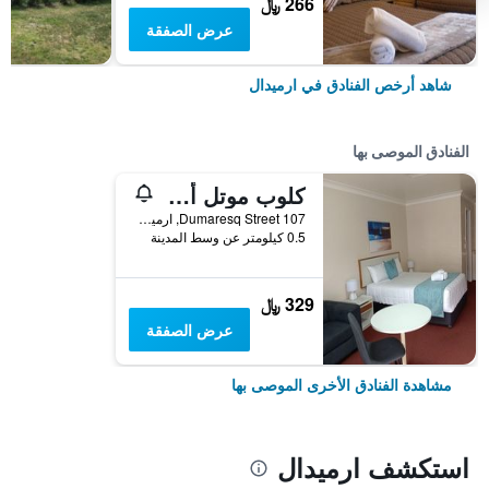
266 ﷼
عرض الصفقة
شاهد أرخص الفنادق في ارميدال
الفنادق الموصى بها
كلوب موتل أرميدالي
107 Dumaresq Street, ارميدال, NSW, أستراليا
0.5 كيلومتر عن وسط المدينة
329 ﷼
عرض الصفقة
مشاهدة الفنادق الأخرى الموصى بها
استكشف ارميدال