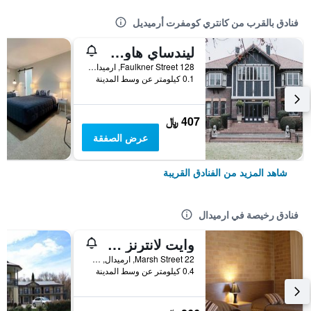
فنادق بالقرب من كانتري كومفرت أرميديل
ليندساي هاوس جيست هاوس
128 Faulkner Street, ارميدال, NSW, أستراليا
0.1 كيلومتر عن وسط المدينة
407 ﷼
عرض الصفقة
شاهد المزيد من الفنادق القريبة
فنادق رخيصة في ارميدال
وايت لانترنز موتل
22 Marsh Street, ارميدال, NSW, أستراليا
0.4 كيلومتر عن وسط المدينة