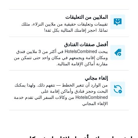
الملايين من التعليقات
تقييمات وتعليقات حقيقية من ملايين النزلاء، مثلك
تمامًا. احجز إقامتك المثالية بكل ثقة!
أفضل صفقات الفنادق
يبحث HotelsCombined في أكثر من 3 ملايين فندق
ومكان إقامة ويجمعهم في مكان واحد حتى تتمكن من
مقارنة أماكن الإقامة المثالية.
إلغاء مجاني
من الوارد أن تتغير الخطط — نتفهم ذلك. ولهذا يمكنك
البحث وحجز فنادق وأماكن إقامة على
HotelsCombined من وكالات السفر التي تقدم خدمة
الإلغاء المجاني