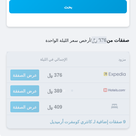
بحث
صفقات من
376 ﷼
/
أرخص سعر الليلة الواحدة
مزود
الإجمالي في الليلة
376 ﷼
عرض الصفقة
389 ﷼
عرض الصفقة
409 ﷼
عرض الصفقة
9 صفقات إضافية لـ كانتري كومفرت أرميديل