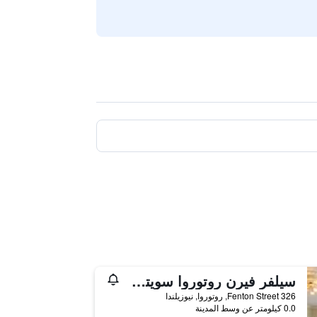
سيلفر فيرن روتوروا سويتس آند سبا
326 Fenton Street, روتوروا, نيوزيلندا
0.0 كيلومتر عن وسط المدينة