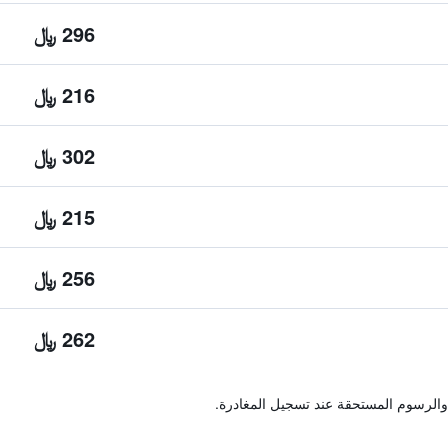
296 ﷼
216 ﷼
302 ﷼
215 ﷼
256 ﷼
262 ﷼
والرسوم المستحقة عند تسجيل المغادرة.