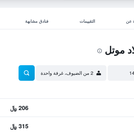
 عن
التقييمات
فنادق مشابهة
د موتل
2 من الضيوف، غرفة واحدة
206 ﷼
315 ﷼