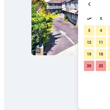
ج
س
5
4
12
11
1/9
آخر
19
18
26
25