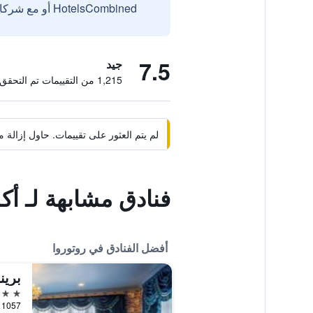
HotelsCombined أو مع شركائنا الخارجيين الموثوقين.
7.5
جيد
1,215 من التقييمات تم التحقق منها
لم يتم العثور على تقييمات. حاول إزال
فنادق مشابهة لـ أك
أفضل الفنادق في روتوروا
برين
5 نجوم
1057 Arawa Street, روتوروا, نيوزيلندا