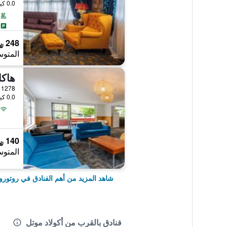
0.0 كيلومتر عن وسط المدينة
248 ﷼
المتوس
هاكا
1278 Haupapa Street, روتوروا, نيوزيلندا
0.0 كيلومتر عن وسط المدينة
140 ﷼
المتوس
شاهد المزيد من أهم الفنادق في روتورو
فنادق بالقرب من أكولاد موتل