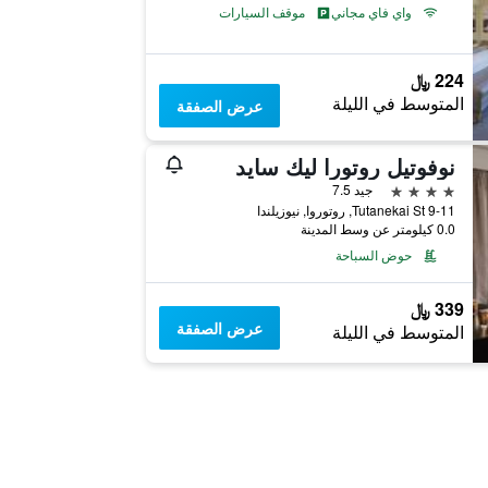
واي فاي مجاني
موقف السيارات
224 ﷼
المتوسط في الليلة
عرض الصفقة
نوفوتيل روتورا ليك سايد
4 نجوم
جيد 7.5
9-11 Tutanekai St, روتوروا, نيوزيلندا
0.0 كيلومتر عن وسط المدينة
حوض السباحة
339 ﷼
عرض الصفقة
المتوسط في الليلة