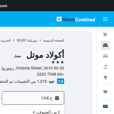
.com
رحلات طيران
الصفحة الرئيسية
نيوزيلندا
30,537
الجزيرة 
فنادق
أكولاد موتل
سيارات
موتيل
3 نجوم
حزم العروض
30-32 Victoria Street, 3010, روتوروا, منطقة خليج بلنتي, نيوزيلندا
+64 7348 2223
استكشاف
جيد
1,215 من التقييمات تم التحقق منها
7.5
رحلات
خ 13/8
-
العَرَبِيَّة
2 من الضيوف، غرفة واحدة