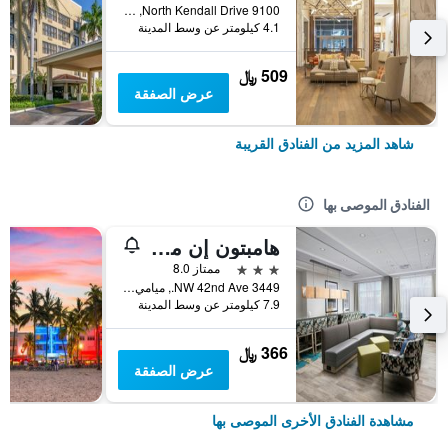
9100 North Kendall Drive, ميامي, FL, الولايات المتحدة الأميريكية
4.1 كيلومتر عن وسط المدينة
509 ﷼
عرض الصفقة
شاهد المزيد من الفنادق القريبة
الفنادق الموصى بها
هامبتون إن ميامي - آيربورت إيست، إف إل
3 نجوم
ممتاز 8.0
3449 NW 42nd Ave., ميامي, FL, الولايات المتحدة الأميريكية
7.9 كيلومتر عن وسط المدينة
366 ﷼
عرض الصفقة
مشاهدة الفنادق الأخرى الموصى بها