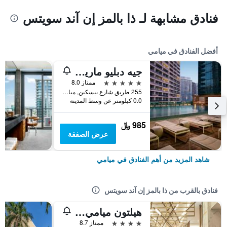
فنادق مشابهة لـ ذا بالمز إن آند سويتس
أفضل الفنادق في ميامي
جيه دبليو ماريوت ماركيز ميامي
5 نجوم
ممتاز 8.0
255 طريق شارع بيسكين, ميامي, FL, الولايات المتحدة الأميريكية
0.0 كيلومتر عن وسط المدينة
985 ﷼
عرض الصفقة
شاهد المزيد من أهم الفنادق في ميامي
فنادق بالقرب من ذا بالمز إن آند سويتس
هيلتون ميامي داديلاند
4 نجوم
ممتاز 8.7