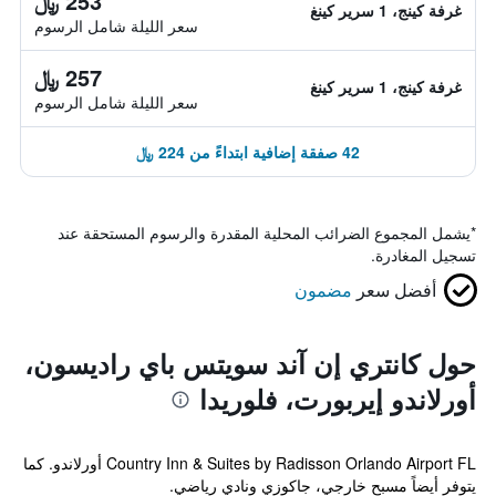
253 ﷼
غرفة كينج، 1 سرير كينغ
سعر الليلة شامل الرسوم
257 ﷼
غرفة كينج، 1 سرير كينغ
سعر الليلة شامل الرسوم
42 صفقة إضافية ابتداءً من 224 ﷼
*
يشمل المجموع الضرائب المحلية المقدرة والرسوم المستحقة عند
تسجيل المغادرة.
أفضل سعر
مضمون
حول كانتري إن آند سويتس باي راديسون،
أورلاندو إيربورت، فلوريدا
Country Inn & Suites by Radisson Orlando Airport FL أورلاندو. كما
يتوفر أيضاً مسبح خارجي، جاكوزي ونادي رياضي.