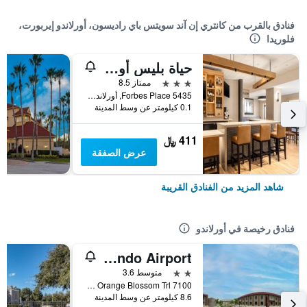
فنادق بالقرب من كانتري إن آند سويتس باي راديسون، أورلاندو إيربورت،
فلوريدا
حياة بليس أورلاندو آيربورت
3 نجوم
ممتاز 8.5
5435 Forbes Place, أورلاندو, FL, الولايات المتحدة الأميريكية
0.1 كيلومتر عن وسط المدينة
411 ﷼
عرض الصفقة
شاهد المزيد من الفنادق القريبة
فنادق رخيصة في أورلاندو
OYO Hotel Orlando Airport
2 نجمتين
متوسط 3.6
7100 s Orange Blossom Trl, أورلاندو, FL, الولايات المتحدة الأميريكية
8.6 كيلومتر عن وسط المدينة