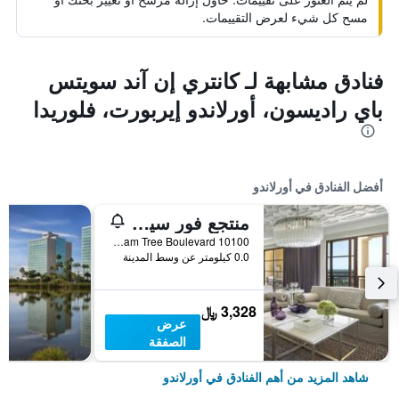
مسح كل شيء لعرض التقييمات.
فنادق مشابهة لـ كانتري إن آند سويتس
باي راديسون، أورلاندو إيربورت، فلوريدا
أفضل الفنادق في أورلاندو
منتجع فور سيزونز أورلاندو آت والت ديزني وورلد ريزورت
10100 Dream Tree Boulevard, أورلاندو, FL, الولايات المتحدة الأميريكية
0.0 كيلومتر عن وسط المدينة
3,328 ﷼
عرض
الصفقة
شاهد المزيد من أهم الفنادق في أورلاندو