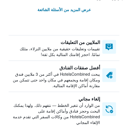
عرض المزيد من الأسئلة الشائعة
الملايين من التعليقات
تقييمات وتعليقات حقيقية من ملايين النزلاء، مثلك
تمامًا. احجز إقامتك المثالية بكل ثقة!
أفضل صفقات الفنادق
يبحث HotelsCombined في أكثر من 3 ملايين فندق
ومكان إقامة ويجمعهم في مكان واحد حتى تتمكن من
مقارنة أماكن الإقامة المثالية.
إلغاء مجاني
من الوارد أن تتغير الخطط — نتفهم ذلك. ولهذا يمكنك
البحث وحجز فنادق وأماكن إقامة على
HotelsCombined من وكالات السفر التي تقدم خدمة
الإلغاء المجاني