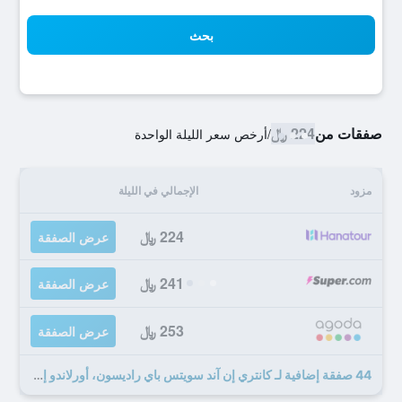
بحث
صفقات من
224 ﷼
/
أرخص سعر الليلة الواحدة
مزود
الإجمالي في الليلة
224 ﷼
عرض الصفقة
241 ﷼
عرض الصفقة
253 ﷼
عرض الصفقة
44 صفقة إضافية لـ كانتري إن آند سويتس باي راديسون، أورلاندو إيربورت، فلوريدا