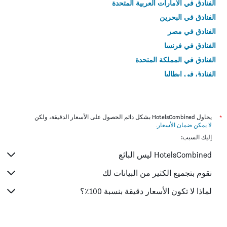
الفنادق في الامارات العربية المتحدة
الفنادق في البحرين
الفنادق في مصر
الفنادق في فرنسا
الفنادق في المملكة المتحدة
الفنادق في إيطاليا
الفنادق في تايلاند
*
يحاول HotelsCombined بشكل دائم الحصول على الأسعار الدقيقة، ولكن
لا يمكن ضمان الأسعار
.
إليك السبب:
HotelsCombined ليس البائع
نقوم بتجميع الكثير من البيانات لك
لماذا لا تكون الأسعار دقيقة بنسبة 100٪؟