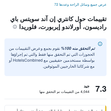
عرض جميع وسائل الراحة وعددها 72
تقييمات حول كانتري إن آند سويتس باي
راديسون، أورلاندو إيربورت، فلوريدا
تم التحقق منه 100%
نقوم بجمع وعرض التقييمات من
الحجوزات التي تم التحقق منها فقط والتي تم إجراؤها
بواسطة مستخدمين حقيقيين مع HotelsCombined أو
مع شركائنا الخارجيين الموثوقين.
7.3
جيد
4,044 من التقييمات تم التحقق منها
لم يتم العثور على تقييمات. حاول إزالة مرشح أو تغيير بحثك أو