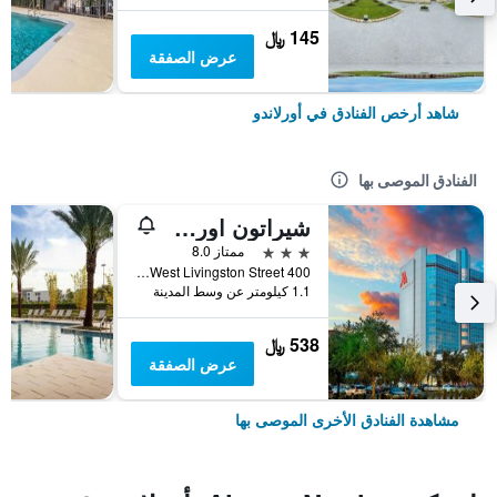
145 ﷼
عرض الصفقة
شاهد أرخص الفنادق في أورلاندو
الفنادق الموصى بها
شيراتون اورلاندو داون تاون
3 نجوم
ممتاز 8.0
400 West Livingston Street, أورلاندو, FL, الولايات المتحدة الأميريكية
1.1 كيلومتر عن وسط المدينة
538 ﷼
عرض الصفقة
مشاهدة الفنادق الأخرى الموصى بها