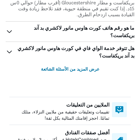
بريكفاست و مطار Gloucestershire (أقرب مطار) حوالي 0س
15د. إذا كنت تقيم في منطقة حيوية، فقد تلاحظ زيادة وقت
القيادة بسبب ازدحام الطرق.
ما هو رقم هاتف كورت هاوس مانور لاكشري بد آند
بريكفاست؟
هل تتوفر خدمة الواي فاي في كورت هاوس مانور لاكشري
بد آند بريكفاست؟
عرض المزيد من الأسئلة الشائعة
الملايين من التعليقات
تقييمات وتعليقات حقيقية من ملايين النزلاء، مثلك
تمامًا. احجز إقامتك المثالية بكل ثقة!
أفضل صفقات الفنادق
يبحث HotelsCombined في أكثر من 3 ملايين فندق