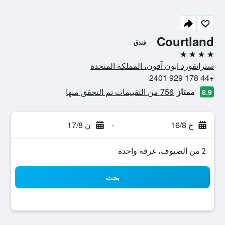
Courtland
فندق
4 نجوم
ستراتفورد ابون آفون، المملكة المتحدة
+44 178 929 2401
ممتاز
756 من التقييمات تم التحقق منها
8.9
ح 16/8
-
ن 17/8
2 من الضيوف، غرفة واحدة
بحث