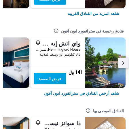
شاهد المزيد من الفنادق القريبة
فنادق رخيصة في ستراتفورد ابون آفون
واي اتش إيه ستراتفورد-أبون-آفون
Hemmingford House, ستراتفورد ابون آفون, المملكة المتحدة
3.3 كيلومتر عن وسط المدينة
141 ﷼
عرض الصفقة
شاهد أرخص الفنادق في ستراتفورد ابون آفون
الفنادق الموصى بها
ذا سوانز نيست هوتل
4 نجوم
ممتاز 8.5