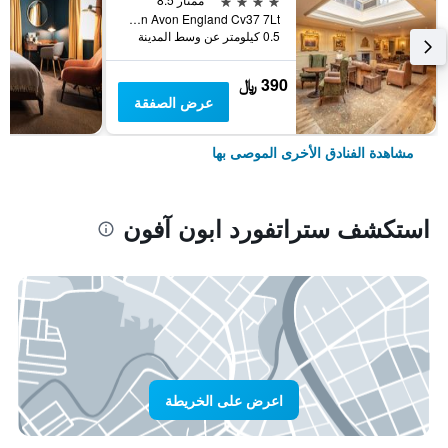
Bridgefoot Stratford Upon Avon England Cv37 7Lt, ستراتفورد ابون آفون, المملكة المتحدة
0.5 كيلومتر عن وسط المدينة
390 ﷼
عرض الصفقة
مشاهدة الفنادق الأخرى الموصى بها
استكشف ستراتفورد ابون آفون
اعرض على الخريطة