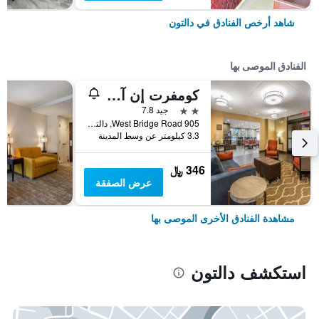
شاهد أرخص الفنادق في دالتون
الفنادق الموصى بها
كومفرت إن آند سويتس دالتون ويست
2 نجمتين
جيد 7.8
905 West Bridge Road, دالتون, GA, الولايات المتحدة الأميريكية
3.3 كيلومتر عن وسط المدينة
346 ﷼
عرض الصفقة
مشاهدة الفنادق الأخرى الموصى بها
استكشف دالتون