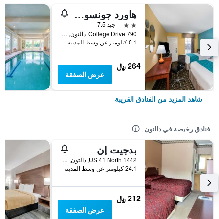
هاورد جونسون باي ويندام دالتون
2 نجمتين
جيد 7.5
790 College Drive, دالتون, GA, الولايات المتحدة الأميريكية
0.1 كيلومتر عن وسط المدينة
264 ﷼
عرض الصفقة
شاهد المزيد من الفنادق القريبة
فنادق رخيصة في دالتون
بدجيت إن
1442 US 41 North, دالتون, GA, الولايات المتحدة الأميريكية
24.1 كيلومتر عن وسط المدينة
212 ﷼
عرض الصفقة