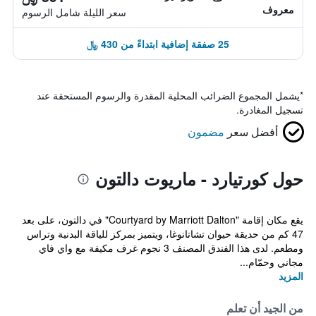
معروف
سعر الليلة شامل الرسوم
25 صفقة إضافية ابتداءً من 430 ﷼
*
يشمل المجموع الضرائب المحلية المقدرة والرسوم المستحقة عند
تسجيل المغادرة.
أفضل سعر
مضمون
حول كورتيارد - ماريوت دالتون
يقع مكان إقامة "Courtyard by Marriott Dalton" في دالتون، على بعد
47 كم من حديقة حيوان تشاتانوغا، ويتميز بمركز للياقة البدنية وتراس
ومطعم. لدى هذا الفندق المصنف 3 نجوم غرف مكيفة مع واي فاي
مجاني وحمّام...
المزيد
من الجيد أن تعلم