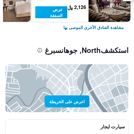
2,126 ﷼
عرض
الصفقة
مشاهدة الفنادق الأخرى الموصى بها
استكشفNorth, جوهانسبرغ
اعرض على الخريطة
سيارت ايجار