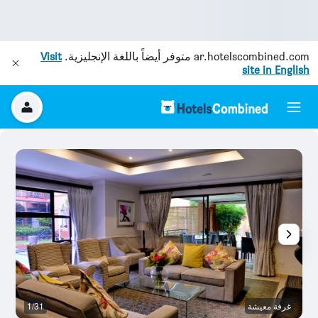
ar.hotelscombined.com
متوفر أيضاً باللغة الإنجليزية.
Visit
site in English
غرفة معيشة
1/31
آخ