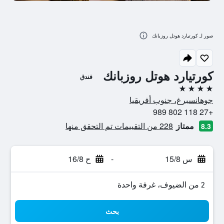
صور لـ كورتيارد هوتل روزبانك
كورتيارد هوتل روزبانك
فندق
4 نجوم
جوهانسبرغ، جنوب أفريقيا
+27 118 802 989
ممتاز
228 من التقييمات تم التحقق منها
8.3
س 15/8
-
ح 16/8
2 من الضيوف، غرفة واحدة
بحث