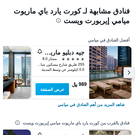
فنادق مشابهة لـ كورت يارد باي ماريوت
ميامي إيربورت ويست
أفضل الفنادق في ميامي
جيه دبليو ماريوت ماركيز ميامي
5 نجوم
ممتاز 8.0
255 طريق شارع بيسكين, ميامي, FL, الولايات المتحدة الأميريكية
0.0 كيلومتر عن وسط المدينة
989 ﷼
عرض الصفقة
شاهد المزيد من أهم الفنادق في ميامي
فنادق بالقرب من كورت يارد باي ماريوت ميامي إيربورت ويست