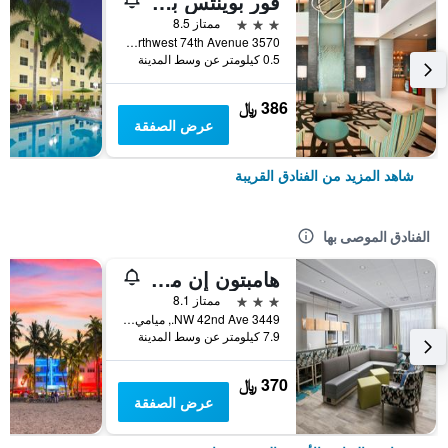
فور بوينتس باي شيراتون ميامي أيربورت
3 نجوم
ممتاز 8.5
3570 Northwest 74th Avenue, ميامي, FL, الولايات المتحدة الأميريكية
0.5 كيلومتر عن وسط المدينة
386 ﷼
عرض الصفقة
شاهد المزيد من الفنادق القريبة
الفنادق الموصى بها
هامبتون إن ميامي - آيربورت إيست، إف إل
3 نجوم
ممتاز 8.1
3449 NW 42nd Ave., ميامي, FL, الولايات المتحدة الأميريكية
7.9 كيلومتر عن وسط المدينة
370 ﷼
عرض الصفقة