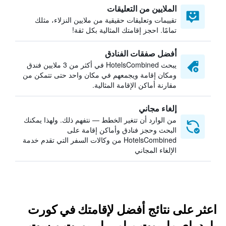
الملايين من التعليقات
تقييمات وتعليقات حقيقية من ملايين النزلاء، مثلك
تمامًا. احجز إقامتك المثالية بكل ثقة!
أفضل صفقات الفنادق
يبحث HotelsCombined في أكثر من 3 ملايين فندق
ومكان إقامة ويجمعهم في مكان واحد حتى تتمكن من
مقارنة أماكن الإقامة المثالية.
إلغاء مجاني
من الوارد أن تتغير الخطط — نتفهم ذلك. ولهذا يمكنك
البحث وحجز فنادق وأماكن إقامة على
HotelsCombined من وكالات السفر التي تقدم خدمة
الإلغاء المجاني
اعثر على نتائج أفضل لإقامتك في كورت
يارد باي ماريوت ميامي إيربورت ويست