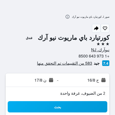
صور لـ كورتيارد باي ماريوت نيو آرك
كورتيارد باي ماريوت نيو آرك
فندق
3 نجوم
نيوآرك، NJ
+1 973 643 8500
جيد
583 من التقييمات تم التحقق منها
7.4
ح 16/8
-
ن 17/8
2 من الضيوف، غرفة واحدة
بحث