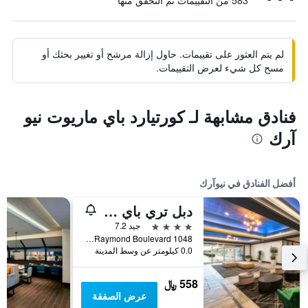
583 من التقييمات تم التحقق منها
لم يتم العثور على تقييمات. حاول إزالة مرشح أو تغيير بحثك أو
مسح كل شيء لعرض التقييمات.
فنادق مشابهة لـ كورتيارد باي ماريوت نيو
آرك
أفضل الفنادق في نيوآرك
دبل تري باي هيلتون نيوارك بين ستيشن
4 نجوم
جيد 7.2
1048 Raymond Boulevard, نيوآرك, NJ, الولايات المتحدة الأميريكية
0.0 كيلومتر عن وسط المدينة
558 ﷼
عرض الصفقة