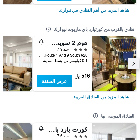
شاهد المزيد من أهم الفنادق في نيوآرك
فنادق بالقرب من كورتيارد باي ماريوت نيو آرك
هوم 2 سويتس باي هيلتون نيوارك أيربورت
3 نجوم
جيد 7.9
620 Route 1 And 9 South, نيوآرك, NJ, الولايات المتحدة الأميريكية
0.1 كيلومتر عن وسط المدينة
516 ﷼
عرض الصفقة
شاهد المزيد من الفنادق القريبة
الفنادق الموصى بها
كورت يارد باي ماريوت نيوارك داون تاون
3 نجوم
جيد 7.6