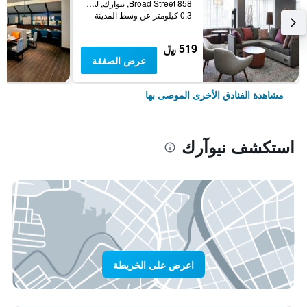
858 Broad Street, نيوآرك, NJ, الولايات المتحدة الأميريكية
0.3 كيلومتر عن وسط المدينة
519 ﷼
عرض الصفقة
مشاهدة الفنادق الأخرى الموصى بها
استكشف نيوآرك
اعرض على الخريطة