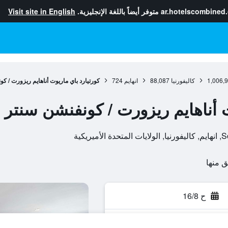
ar.hotelscombined
متوفر أيضاً باللغة الإنجليزية.
Visit site in English
1,006,
كاليفورنيا
88,087
انهايم
724
كورتيارد باي ماريوت أناهايم ريزورت / ك
ت أناهايم ريزورت / كونفنشن سنتر
ح 16/8