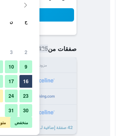
بح
ح
ن
425 ﷼
صفقات من
/
أرخص سعر اللي
3
2
مزود
الإجما
10
9
425
17
16
24
23
438
31
30
438
منخفض
متو
42 صفقة إضافية لـ كورتيارد باي ماريوت أناهايم ريزورت / كونفنشن سنتر