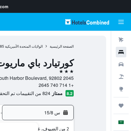
.com
رحلات طيران
الصفحة الرئيسية
الولايات المتحدة الأميريكية
985
فنادق
كورتيارد باي ماريو
سيارات
3 نجوم
حزم العروض
2045 South Harbor Boulevard, 92802, انهايم, كاليفورنيا, الولايات المتحدة الأميريكية
+1 714 740 2645
استكشاف
ممتاز
824 من التقييمات تم التحقق منها
8.2
رحلات
س 15/8
-
العَرَبِيَّة
2 من الضيوف، غرفة واحدة