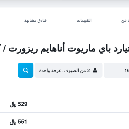
 عن
التقييمات
فنادق مشابهة
رد باي ماريوت أناهايم ريزورت /
2 من الضيوف، غرفة واحدة
529 ﷼
551 ﷼