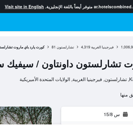
ar.hotelscombined
متوفر أيضاً باللغة الإنجليزية.
Visit site in English
1,006,
فيرجينيا الغربية
4,319
تشارلستون
81
كورت يارد باي ماروت تشارلستو
ت تشارلستون داونتاون / سيفيك س
س 15/8