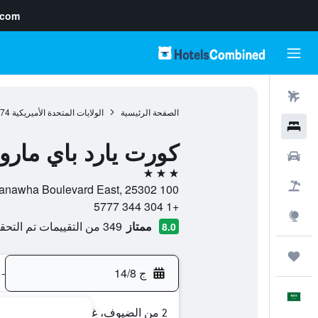
.com
رحلات طيران
الصفحة الرئيسية
الولايات المتحدة الأميريكية
974
فنادق
كورت يارد باي مارو
سيارات
3 نجوم
حزم العروض
100 Kanawha Boulevard East, 25302, تشارلستون, فيرجينيا الغربية, الولايات المتحدة الأميريكية
+1 304 344 5777
استكشاف
ممتاز
349 من التقييمات تم التحقق منها
8.0
رحلات
ج 14/8
-
العَرَبِيَّة
2 من الضيوف، غرفة واحدة