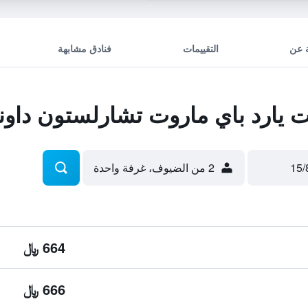
 عن
التقييمات
فنادق مشابهة
يارد باي ماروت تشارلستون داونت
2 من الضيوف، غرفة واحدة
664 ﷼
666 ﷼