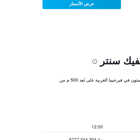
عرض الأسعار
فيك سنتر
يتميز مكان إقامة "Courtyard by Marriott Charleston Downtown/Civic Center" بدراجات هوائية مجانية ويقع في تشارلستون في فيرجينيا الغربية على بُعد 500 م من
12:00
+1 304 344 5777