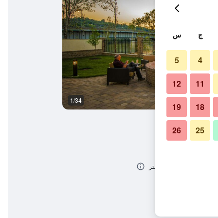
ج
س
5
4
12
11
1/34
أفضل طعام
19
18
26
25
ستون داونتاون / سيفيك سنتر