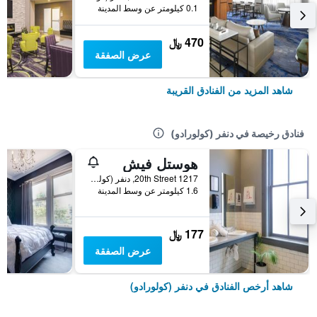
0.1 كيلومتر عن وسط المدينة
470 ﷼
عرض الصفقة
شاهد المزيد من الفنادق القريبة
فنادق رخيصة في دنفر (كولورادو)
هوستل فيش
1217 20th Street, دنفر (كولورادو), CO, الولايات المتحدة الأميريكية
1.6 كيلومتر عن وسط المدينة
177 ﷼
عرض الصفقة
شاهد أرخص الفنادق في دنفر (كولورادو)