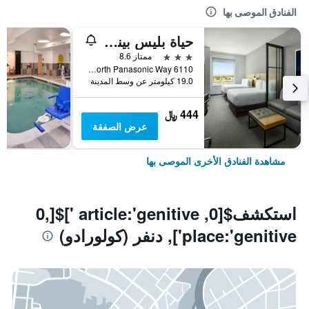
الفنادق الموصى بها
حياة بليس بينا ستيشن / دينفر إيربورت
3 نجوم
ممتاز 8.6
6110 North Panasonic Way, دنفر (كولورادو), CO, الولايات المتحدة الأميريكية
19.0 كيلومتر عن وسط المدينة
444 ﷼
عرض الصفقة
مشاهدة الفنادق الأخرى الموصى بها
استكشف$[0, article:'genitive ']$[0,
place:'genitive'], دنفر (كولورادو)