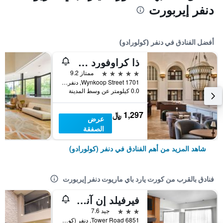
دنفر إيربورت
أفضل الفنادق في دنفر (كولورادو)
ذا كراوفورد هوتل
5 نجوم
ممتاز 9.2
1701 Wynkoop Street, دنفر (كولورادو), CO, الولايات المتحدة الأميريكية
0.0 كيلومتر عن وسط المدينة
1,297 ﷼
عرض
الصفقة
شاهد المزيد من أهم الفنادق في دنفر (كولورادو)
فنادق بالقرب من كورت يارد باي ماريوت دنفر إيربورت
فيرفيلد إن آند سويتس باي ماريوت دنفر إ..
3 نجوم
جيد 7.6
6851 Tower Road, دنفر (كولورادو), CO, الولايات المتحدة الأميريكية