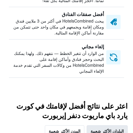
تمامًا. احجز إقامتك المثالية بكل ثقة!
أفضل صفقات الفنادق
يبحث HotelsCombined في أكثر من 3 ملايين فندق
ومكان إقامة ويجمعهم في مكان واحد حتى تتمكن من
مقارنة أماكن الإقامة المثالية.
إلغاء مجاني
من الوارد أن تتغير الخطط — نتفهم ذلك. ولهذا يمكنك
البحث وحجز فنادق وأماكن إقامة على
HotelsCombined من وكالات السفر التي تقدم خدمة
الإلغاء المجاني
اعثر على نتائج أفضل لإقامتك في كورت
يارد باي ماريوت دنفر إيربورت
البلدان الأكثر شعبية
المدن الأكثر شعبية