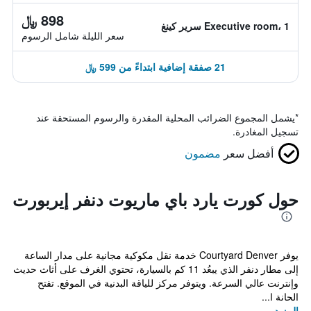
898 ﷼
Executive room، 1 سرير كينغ
سعر الليلة شامل الرسوم
21 صفقة إضافية ابتداءً من 599 ﷼
*
يشمل المجموع الضرائب المحلية المقدرة والرسوم المستحقة عند
تسجيل المغادرة.
أفضل سعر
مضمون
حول كورت يارد باي ماريوت دنفر إيربورت
يوفر Courtyard Denver خدمة نقل مكوكية مجانية على مدار الساعة
إلى مطار دنفر الذي يبعُد 11 كم بالسيارة، تحتوي الغرف على أثاث حديث
وإنترنت عالي السرعة. ويتوفر مركز للياقة البدنية في الموقع. تفتح
الحانة ا...
المزيد