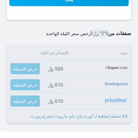
صفقات من
599 ﷼
/
أرخص سعر الليلة الواحدة
مزود
الإجمالي في الليلة
599 ﷼
عرض الصفقة
610 ﷼
عرض الصفقة
610 ﷼
عرض الصفقة
23 صفقة إضافية لـ كورت يارد باي ماريوت دنفر إيربورت