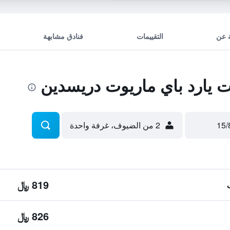
 عن
التقييمات
فنادق مشابهة
يارد باي ماريوت دريسدين
2 من الضيوف، غرفة واحدة
819 ﷼
826 ﷼