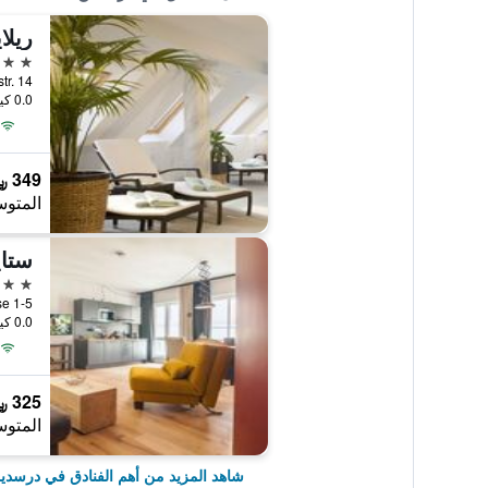
5 نجوم
Koenigstr. 14, در
0.0 كيلومتر عن وسط المدينة
349 ﷼
المتوس
5 نجوم
ergasse 1-5
0.0 كيلومتر عن وسط المدينة
325 ﷼
المتوس
شاهد المزيد من أهم الفنادق في درسدي