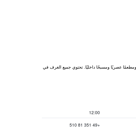
ة باروك. ويوفر غرفًا مكيفة ومطعمًا عصريًا ومسبحًا داخليًا. تحتوي جميع الغرف في
12:00
+49 351 81 510