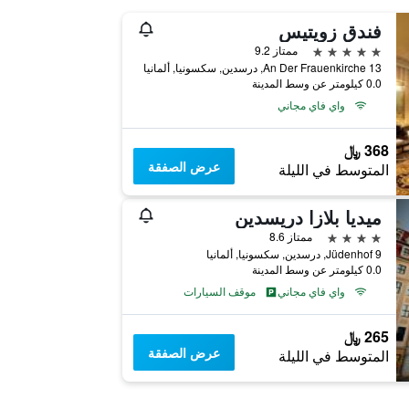
فندق زويتيس
5 نجوم
ممتاز 9.2
An Der Frauenkirche 13, درسدين, سكسونيا, ألمانيا
0.0 كيلومتر عن وسط المدينة
واي فاي مجاني
368 ﷼
عرض الصفقة
المتوسط في الليلة
ٔميديا بلازا دريسدين
4 نجوم
ممتاز 8.6
Jüdenhof 9, درسدين, سكسونيا, ألمانيا
0.0 كيلومتر عن وسط المدينة
واي فاي مجاني
موقف السيارات
265 ﷼
عرض الصفقة
المتوسط في الليلة