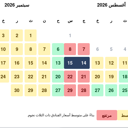
أغسطس 2026
سبتمبر 2026
ث
ث
ر
خ
ج
س
ح
ن
ث
ر
خ
3
2
1
1
لة الواحدة
10
9
8
7
6
8
7
6
5
4
غرفة نوم
لي في الليلة
17
16
15
14
13
15
14
13
12
11
 ﷼
عرض الصفقة
24
23
22
21
20
22
21
20
19
18
30
29
28
27
29
28
27
26
25
صور لـ كورت يارد باي ماريوت دريس
 ﷼
عرض الصفقة
 ﷼
عرض الصفقة
سط
مرتفع
بناءً على متوسط أسعار الفنادق ذات الثلاث نجوم.