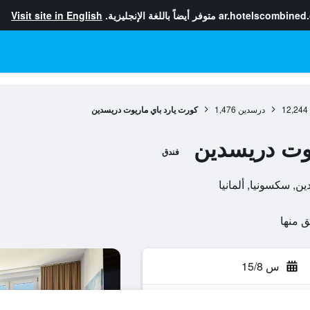
ar.hotelscombined
متوفر أيضاً باللغة الإنجليزية.
Visit site in English
12,244
درسدين
1,476
كورت يارد باي ماريوت دريسدين
يوت دريسدين
فندق
س 15/8