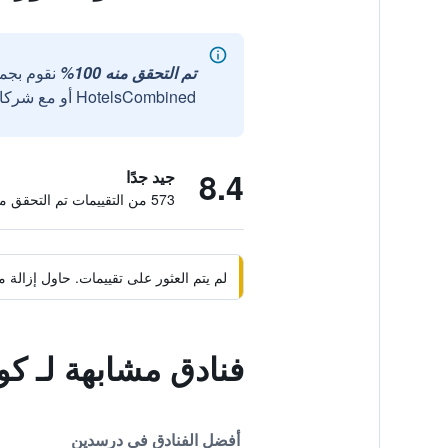
تم التحقق منه 100%
نقوم بجم
HotelsCombined أو مع شركائنا الخارجيين الموثوقين.
8.4
جيد جدًا
573 من التقييمات تم التحقق منها
لم يتم العثور على تقييمات. حاول إزال
فنادق مشابهة لـ ك
أفضل الفنادق في درسدين