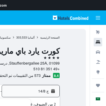
.com
رحلات طيران
الصفحة الرئيسية
ألمانيا
303,533
سكسونيا
فنادق
كورت يارد باي مار
سيارات
4 نجوم
حزم العروض
Stauffenbergallee 25A, 01099, درسدين, سكسونيا, ألمانيا
+49 351 81 510
استكشاف
ممتاز
573 من التقييمات تم التحقق منها
8.4
رحلات
ج 14/8
-
العَرَبِيَّة
2 من الضيوف، غرفة واحدة