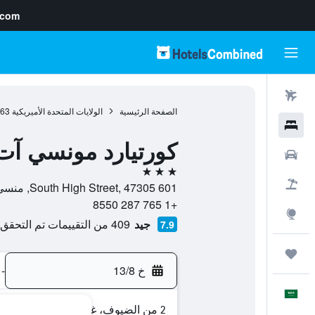
.com
رحلات طيران
الصفحة الرئيسية
الولايات المتحدة الأميريكية
963
فنادق
كورتيارد مونسي آت
سيارات
3 نجوم
حزم العروض
601 South High Street, 47305, منسي, إنديانا, الولايات المتحدة الأميريكية
+1 765 287 8550
استكشاف
جيد
409 من التقييمات تم التحقق منها
7.9
رحلات
خ 13/8
-
العَرَبِيَّة
2 من الضيوف، غرفة واحدة