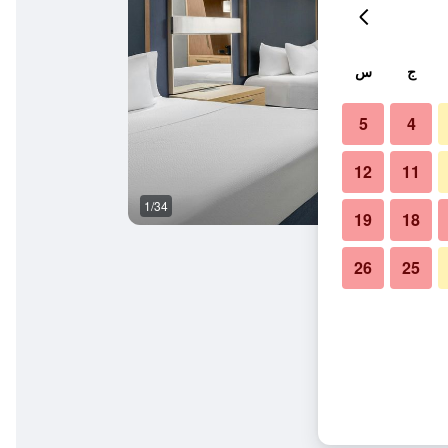
ج
س
5
4
12
11
1/34
غرفة نوم
19
18
26
25
ن كونفينشن سنتر