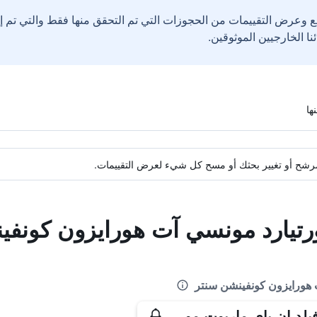
ع وعرض التقييمات من الحجوزات التي تم التحقق منها فقط والتي تم 
ة مرشح أو تغيير بحثك أو مسح كل شيء لعرض التقييمات.
ورتيارد مونسي آت هورايزون كونف
 هورايزون كونفينشن سنتر
فيرفيلد إن باي ماريوت مونسي