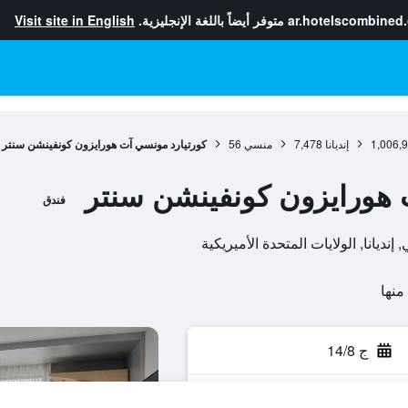
ar.hotelscombined
متوفر أيضاً باللغة الإنجليزية.
Visit site in English
1,006,
إنديانا
7,478
منسي
56
كورتيارد مونسي آت هورايزون كونفينشن سنتر
 هورايزون كونفينشن سنتر
فندق
ج 14/8