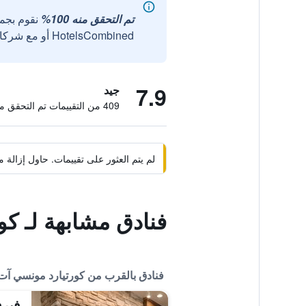
تم التحقق منه 100%
نقوم بجم
HotelsCombined أو مع شركائنا الخارجيين الموثوقين.
7.9
جيد
409 من التقييمات تم التحقق منها
لم يتم العثور على تقييمات. حاول إزال
فنادق مشابهة لـ ك
فنادق بالقرب من كورتيارد مونسي آت