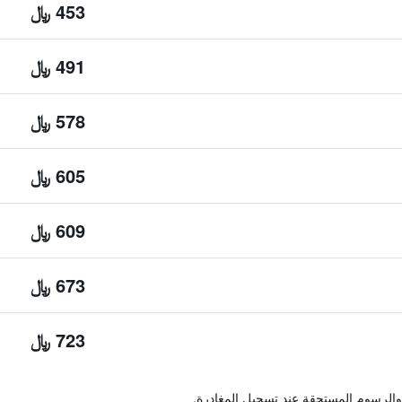
453 ﷼
491 ﷼
578 ﷼
605 ﷼
609 ﷼
673 ﷼
723 ﷼
والرسوم المستحقة عند تسجيل المغادرة.