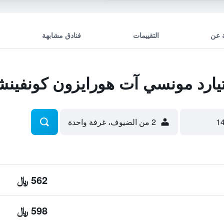
 عن
التقييمات
فنادق مشابهة
ارد مونسي آت هورايزون كونفينش
2 من الضيوف، غرفة واحدة
562 ﷼
598 ﷼