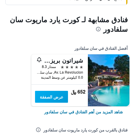
فنادق مشابهة لـ كورت يارد ماريوت سان
سلفادور
أفضل الفنادق في سان سلفادور
شيراتون بريزيدنتي سان سلفادور هوتل
5 نجوم
ممتاز 8.3
Av. La Revolucion, سان سلفادور, السلفادور
0.0 كيلومتر عن وسط المدينة
652 ﷼
عرض الصفقة
شاهد المزيد من أهم الفنادق في سان سلفادور
فنادق بالقرب من كورت يارد ماريوت سان سلفادور