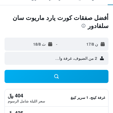
أفضل صفقات كورت يارد ماريوت سان
سلفادور
ن 17/8
-
ث 18/8
2 من الضيوف، غرفة واحدة
404 ﷼
غرفة كينج، 1 سرير كينغ
سعر الليلة شامل الرسوم
425 ﷼