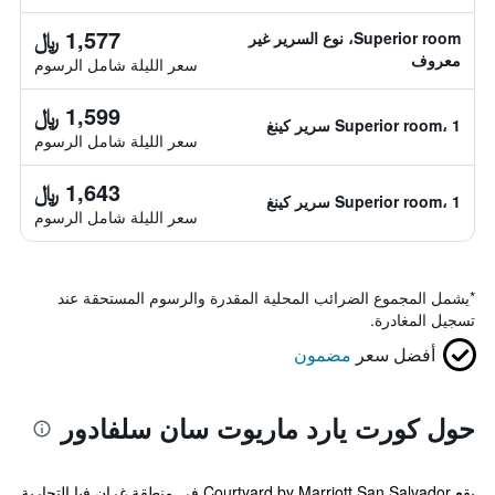
1,577 ﷼
Superior room، نوع السرير غير
معروف
سعر الليلة شامل الرسوم
1,599 ﷼
Superior room، 1 سرير كينغ
سعر الليلة شامل الرسوم
1,643 ﷼
Superior room، 1 سرير كينغ
سعر الليلة شامل الرسوم
*
يشمل المجموع الضرائب المحلية المقدرة والرسوم المستحقة عند
تسجيل المغادرة.
أفضل سعر
مضمون
حول كورت يارد ماريوت سان سلفادور
يقع Courtyard by Marriott San Salvador في منطقة غران فيا التجارية