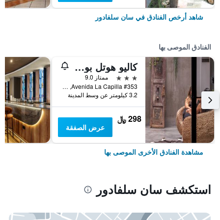
شاهد أرخص الفنادق في سان سلفادور
الفنادق الموصى بها
كاليو هوتل بوتيك
3 نجوم
ممتاز 9.0
Avenida La Capilla #353, سان سلفادور, السلفادور
3.2 كيلومتر عن وسط المدينة
298 ﷼
عرض الصفقة
مشاهدة الفنادق الأخرى الموصى بها
استكشف سان سلفادور