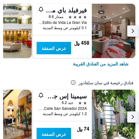
فيرفيلد باي ماريوت سان سالفادور
4 نجوم
ممتاز 8.6
Calle 2, Centro de Estilo de Vida La Gran Via, سان سلفادور, السلفادور
0.1 كيلومتر عن وسط المدينة
458 ﷼
عرض الصفقة
شاهد المزيد من الفنادق القريبة
فنادق رخيصة في سان سلفادور
سيمينا إس جيست هاوس
2 نجمتين
جيد 6.2
Calle San Salvador 202A, سان سلفادور, السلفادور
1.2 كيلومتر عن وسط المدينة
74 ﷼
عرض الصفقة