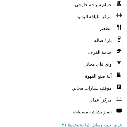
حمام سباحة خارجي
مركز اللياقة البدنية
مطعم
بار / صالة
خدمة الغرف
واي فاي مجاني
آلة صنع القهوة
موقف سيارات مجاني
مركز أعمال
تلفاز بشاشة مسطحة
عرض جميع وسائل الراحة وعددها 51