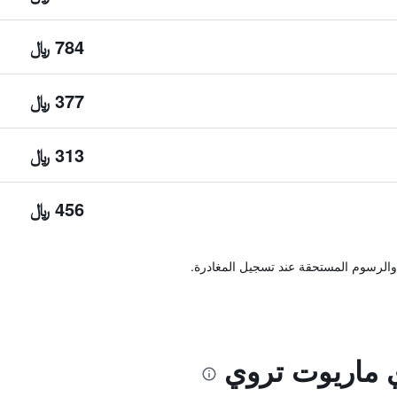
784 ﷼
377 ﷼
313 ﷼
456 ﷼
والرسوم المستحقة عند تسجيل المغادرة.
 ماريوت تروي