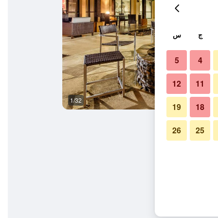
ج
س
5
4
12
11
1/32
مبنى
19
18
26
25