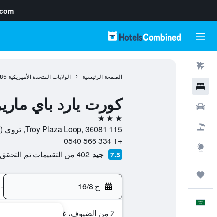
.com
رحلات طيران
الصفحة الرئيسية
الولايات المتحدة الأميريكية
985
فنادق
كورت يارد باي مار
سيارات
3 نجوم
حزم العروض
115 Troy Plaza Loop, 36081, تروي (ألاباما), ألاباما, الولايات المتحدة الأميريكية
+1 334 566 0540
استكشاف
جيد
402 من التقييمات تم التحقق منها
7.5
رحلات
ح 16/8
-
العَرَبِيَّة
2 من الضيوف، غرفة واحدة