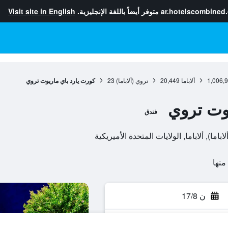
ar.hotelscombined
متوفر أيضاً باللغة الإنجليزية.
Visit site in English
1,006,
ألاباما
20,449
تروي (ألاباما)
23
كورت يارد باي ماريوت تروي
يوت تروي
فندق
ن 17/8