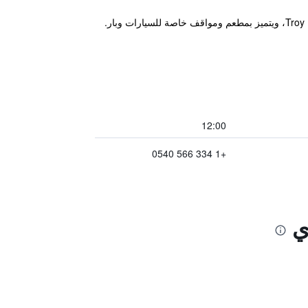
يقع مكان إقامة "Courtyard by Marriott Troy" في تروي، على بعد 2.4 كم من Troy University Veterans Memorial Stadium، ويتميز بمطعم ومواقف خاصة للسيارات وبار.
12:00
+1 334 566 0540
ي