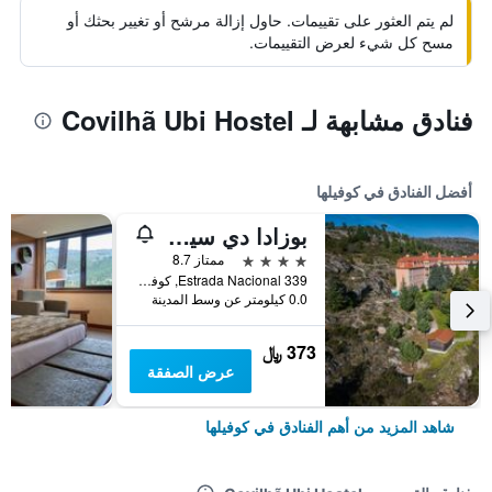
لم يتم العثور على تقييمات. حاول إزالة مرشح أو تغيير بحثك أو
مسح كل شيء لعرض التقييمات.
فنادق مشابهة لـ Covilhã Ubi Hostel
أفضل الفنادق في كوفيلها
بوزادا دي سيرا دا إستيرلا - هيستوريك هوتل
4 نجوم
ممتاز 8.7
Estrada Nacional 339, كوفيلها, محافظة كاستيلو برانكو, البرتغال
0.0 كيلومتر عن وسط المدينة
373 ﷼
عرض الصفقة
شاهد المزيد من أهم الفنادق في كوفيلها