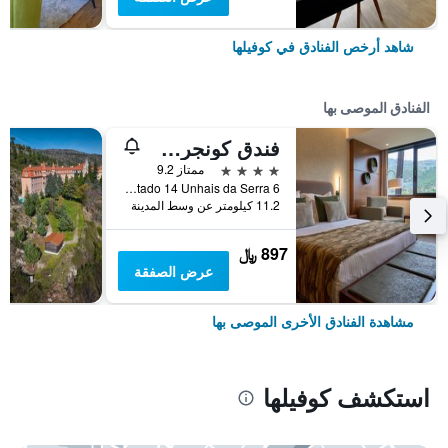
شاهد أرخص الفنادق في كوفيلها
الفنادق الموصى بها
فندق كونجرس والنادي الصحي الطبي
4 نجوم
ممتاز 9.2
Av. Das Termas Apartado 14 Unhais da Serra 6, كوفيلها, محافظة كاستيلو برانكو, البرتغال
11.2 كيلومتر عن وسط المدينة
897 ﷼
عرض الصفقة
مشاهدة الفنادق الأخرى الموصى بها
استكشف كوفيلها