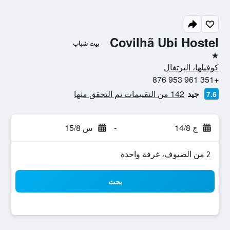
Covilhã Ubi Hostel
بيت شباب
نجمة واحدة
كوفيلها، البرتغال
+351 961 953 876
جيد
142 من التقييمات تم التحقق منها
7.6
ج 14/8
-
س 15/8
2 من الضيوف، غرفة واحدة
بحث