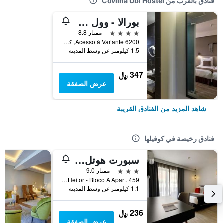
فنادق بالقرب من Covilhã Ubi Hostel
بورالا - وول فالي هوتل آند سبا
4 نجوم
ممتاز 8.8
Acesso à Variante 6200, كوفيلها, محافظة كاستيلو برانكو, البرتغال
1.5 كيلومتر عن وسط المدينة
347 ﷼
عرض الصفقة
شاهد المزيد من الفنادق القريبة
فنادق رخيصة في كوفيلها
سبورت هوتل جيم آند سبا
3 نجوم
ممتاز 9.0
Avenida Frei Heitor - Bloco A,Apart. 459, كوفيلها, محافظة كاستيلو برانكو, البرتغال
1.1 كيلومتر عن وسط المدينة
236 ﷼
عرض الصفقة