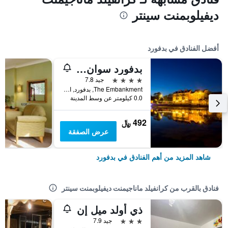
ديفيلوبمنت سينتر
أفضل الفنادق في بدفورد
بدفورد سوان هوتل آند ثيرمال سبا
4 نجوم
جيد 7.8
The Embankment, بدفورد, المملكة المتحدة
0.0 كيلومتر عن وسط المدينة
492 ﷼
عرض الصفقة
شاهد المزيد من أهم الفنادق في بدفورد
فنادق بالقرب من كرانفيلد ماناجيمنت ديفيلوبمنت سينتر
ذي أولد ميل إن
3 نجوم
جيد 7.9