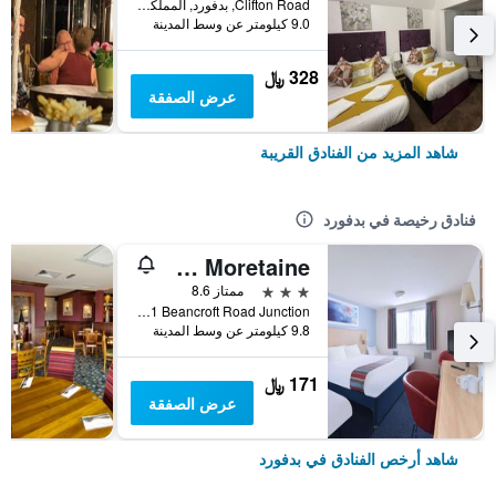
Clifton Road, بدفورد, المملكة المتحدة
9.0 كيلومتر عن وسط المدينة
328 ﷼
عرض الصفقة
شاهد المزيد من الفنادق القريبة
فنادق رخيصة في بدفورد
Travelodge Bedford Marston Moretaine
3 نجوم
ممتاز 8.6
A421 Beancroft Road Junction, بدفورد, المملكة المتحدة
9.8 كيلومتر عن وسط المدينة
171 ﷼
عرض الصفقة
شاهد أرخص الفنادق في بدفورد