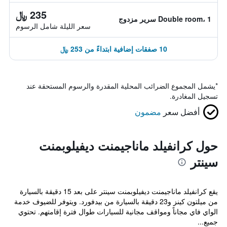
235 ﷼
Double room، 1 سرير مزدوج
سعر الليلة شامل الرسوم
10 صفقات إضافية ابتداءً من 253 ﷼
*
يشمل المجموع الضرائب المحلية المقدرة والرسوم المستحقة عند
تسجيل المغادرة.
أفضل سعر
مضمون
حول كرانفيلد ماناجيمنت ديفيلوبمنت
سينتر
يقع كرانفيلد ماناجيمنت ديفيلوبمنت سينتر على بعد 15 دقيقة بالسيارة
من ميلتون كينز و23 دقيقة بالسيارة من بيدفورد. ويتوفر للضيوف خدمة
الواي فاي مجاناً ومواقف مجانية للسيارات طوال فترة إقامتهم. تحتوي
جميع...