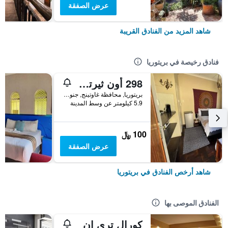
عرض الصفقة
شاهد المزيد من الفنادق القريبة
فنادق رخيصة في بريتوريا
298 أون ثيرتي فورث
بريتوريا, محافظة غاوتينج, جنوب أفريقيا
5.9 كيلومتر عن وسط المدينة
100 ﷼
عرض الصفقة
شاهد أرخص الفنادق في بريتوريا
الفنادق الموصى بها
كورال تري إن