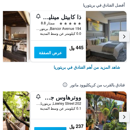
أفضل الفنادق في بريتوريا
ذا كابيتل مينلين مين
5 نجوم
ممتاز 8.8
194 Bancor Avenue, بريتوريا, محافظة غاوتينج, جنوب أفريقيا
0.0 كيلومتر عن وسط المدينة
445 ﷼
عرض الصفقة
شاهد المزيد من أهم الفنادق في بريتوريا
فنادق بالقرب من كريكليوود مانور
ووترهاوس جست لودجز 202 لولي ستريت
202 Lawley Street, بريتوريا, محافظة غاوتينج, جنوب أفريقيا
0.1 كيلومتر عن وسط المدينة
237 ﷼