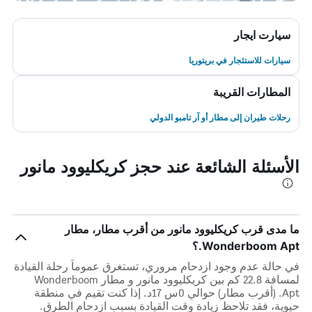
سيارت ايجار
سيارات للاستئجار في بريتوريا
المطارات القريبة
رحلات طيران إلى مطار أو آر تامبو الدولي
الأسئلة الشائعة عند حجز كريكليوود مانور
ما مدى قرب كريكليوود مانور من أقرب مطار، مطار
Wonderboom Apt.؟
في حالة عدم وجود ازدحام مروري، تستغرق عموماً رحلة القيادة
لمسافة 22.8 كم بين كريكليوود مانور و مطار Wonderboom
Apt. (أقرب مطار) حوالي 0س 17د. إذا كنت تقيم في منطقة
حيوية، فقد تلاحظ زيادة وقت القيادة بسبب ازدحام الطرق.