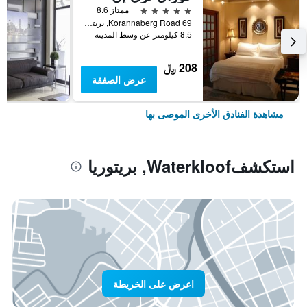
5 نجوم
ممتاز 8.6
69 Korannaberg Road, بريتوريا, محافظة غاوتينج, جنوب أفريقيا
8.5 كيلومتر عن وسط المدينة
208 ﷼
عرض الصفقة
مشاهدة الفنادق الأخرى الموصى بها
استكشفWaterkloof, بريتوريا
اعرض على الخريطة