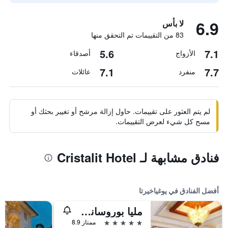
6.9
لا بأس
83 من التقييمات تم التحقق منها
5.6
7.1
الأزواج
أصدقاء
7.1
7.7
منفرد
عائلات
لم يتم العثور على تقييمات. حاول إزالة مرشح أو تغيير بحثك أو
مسح كل شيء لعرض التقييمات.
فنادق مشابهة لـ Cristalit Hotel
أفضل الفنادق في يوغياخيرتا
مليا بوروساني يوجياكارتا
5 نجوم
ممتاز 8.9