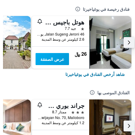
فنادق رخيصة في يوغياخيرتا
هوتل باجيس أسري
نجمة واحدة
جيد 7.7
46 Jalan Sugeng Jeroni, يوغياخيرتا, إندونيسيا
2.6 كيلومتر عن وسط المدينة
26 ﷼
عرض الصفقة
شاهد أرخص الفنادق في يوغياخيرتا
الفنادق الموصى بها
جراند بوري سارون يوجياكارتا
3 نجوم
ممتاز 8.7
Jl. Sosrowijayan No. 70, Malioboro, يوغياخيرتا, إندونيسيا
1.2 كيلومتر عن وسط المدينة