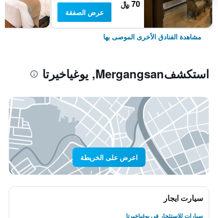
70 ﷼
عرض الصفقة
مشاهدة الفنادق الأخرى الموصى بها
استكشفMergangsan, يوغياخيرتا
اعرض على الخريطة
سيارت ايجار
سيارات للاستئجار في يوغياخيرتا