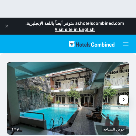
ar.hotelscombined.com
متوفر أيضاً باللغة الإنجليزية.
Visit site in English
حوض السباحة
1/49
آخ