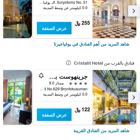
Jl. Suryotomo No. 31, يوغياخيرتا, إندونيسيا
0.0 كيلومتر عن وسط المدينة
255 ﷼
عرض الصفقة
شاهد المزيد من أهم الفنادق في يوغياخيرتا
فنادق بالقرب من Cristalit Hotel
جرينهوست بوتيك هوتل
4 نجوم
ممتاز 9.0
Jl. Prawirotaman Ii No.629 Brontokusuman, يوغياخيرتا, إندونيسيا
0.0 كيلومتر عن وسط المدينة
122 ﷼
عرض الصفقة
شاهد المزيد من الفنادق القريبة