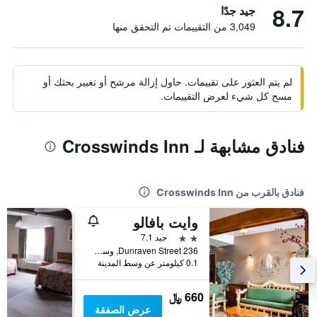
8.7
جيد جدًا
3,049 من التقييمات تم التحقق منها
لم يتم العثور على تقييمات. حاول إزالة مرشح أو تغيير بحثك أو
مسح كل شيء لعرض التقييمات.
فنادق مشابهة لـ Crosswinds Inn
فنادق بالقرب من Crosswinds Inn
وايت بافالو
2 نجمتين
جيد 7.1
236 Dunraven Street, وست يلوستون, MT, الولايات المتحدة الأميريكية
0.1 كيلومتر عن وسط المدينة
660 ﷼
عرض الصفقة