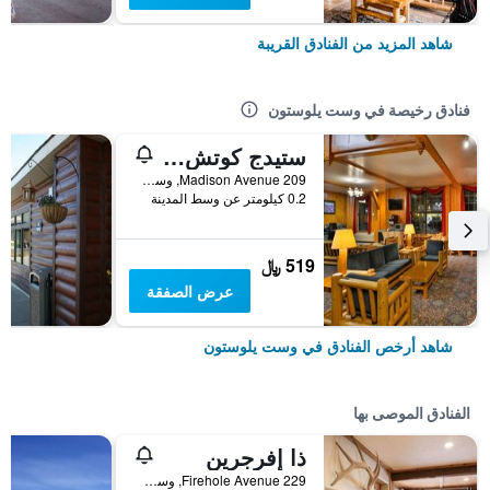
شاهد المزيد من الفنادق القريبة
فنادق رخيصة في وست يلوستون
ستيدج كوتش إن
209 Madison Avenue, وست يلوستون, MT, الولايات المتحدة الأميريكية
0.2 كيلومتر عن وسط المدينة
519 ﷼
عرض الصفقة
شاهد أرخص الفنادق في وست يلوستون
الفنادق الموصى بها
ذا إفرجرين
229 Firehole Avenue, وست يلوستون, MT, الولايات المتحدة الأميريكية