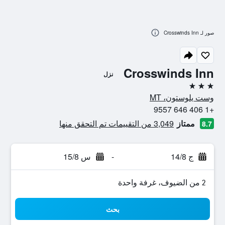
صور لـ Crosswinds Inn
Crosswinds Inn
نزل
3 نجوم
وست يلوستون، MT
+1 406 646 9557
ممتاز
3,049 من التقييمات تم التحقق منها
8.7
ج 14/8
-
س 15/8
2 من الضيوف، غرفة واحدة
بحث