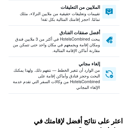
الملايين من التعليقات
تقييمات وتعليقات حقيقية من ملايين النزلاء، مثلك
تمامًا. احجز إقامتك المثالية بكل ثقة!
أفضل صفقات الفنادق
يبحث HotelsCombined في أكثر من 3 ملايين فندق
ومكان إقامة ويجمعهم في مكان واحد حتى تتمكن من
مقارنة أماكن الإقامة المثالية.
إلغاء مجاني
من الوارد أن تتغير الخطط — نتفهم ذلك. ولهذا يمكنك
البحث وحجز فنادق وأماكن إقامة على
HotelsCombined من وكالات السفر التي تقدم خدمة
الإلغاء المجاني
اعثر على نتائج أفضل لإقامتك في