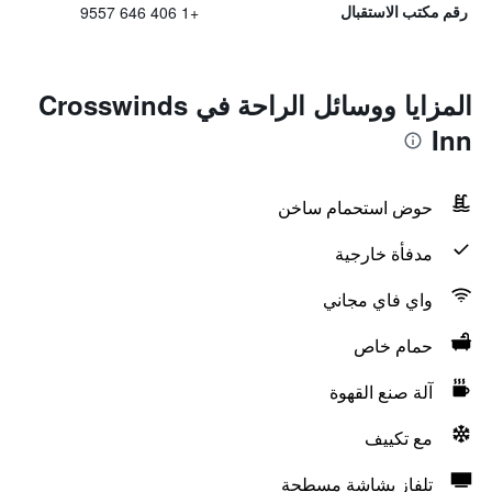
+1 406 646 9557
رقم مكتب الاستقبال
المزايا ووسائل الراحة في Crosswinds
Inn
حوض استحمام ساخن
مدفأة خارجية
واي فاي مجاني
حمام خاص
آلة صنع القهوة
مع تكييف
تلفاز بشاشة مسطحة