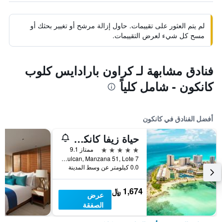
لم يتم العثور على تقييمات. حاول إزالة مرشح أو تغيير بحثك أو
مسح كل شيء لعرض التقييمات.
فنادق مشابهة لـ كراون بارادايس كلوب
كانكون - شامل كلياً
أفضل الفنادق في كانكون
حياة زيفا كانكون - بسعر شامل جميع الخدمات
5 نجوم
ممتاز 9.1
Blvd. Kukulcan, Manzana 51, Lote 7, كانكون, ولاية كينتانا رو, المكسيك
0.0 كيلومتر عن وسط المدينة
1,674 ﷼
عرض
الصفقة