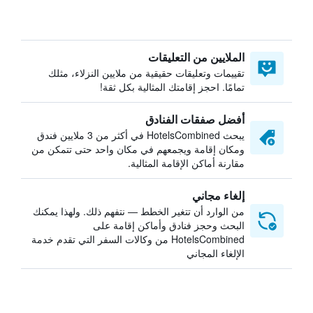
الملايين من التعليقات
تقييمات وتعليقات حقيقية من ملايين النزلاء، مثلك
تمامًا. احجز إقامتك المثالية بكل ثقة!
أفضل صفقات الفنادق
يبحث HotelsCombined في أكثر من 3 ملايين فندق
ومكان إقامة ويجمعهم في مكان واحد حتى تتمكن من
مقارنة أماكن الإقامة المثالية.
إلغاء مجاني
من الوارد أن تتغير الخطط — نتفهم ذلك. ولهذا يمكنك
البحث وحجز فنادق وأماكن إقامة على
HotelsCombined من وكالات السفر التي تقدم خدمة
الإلغاء المجاني