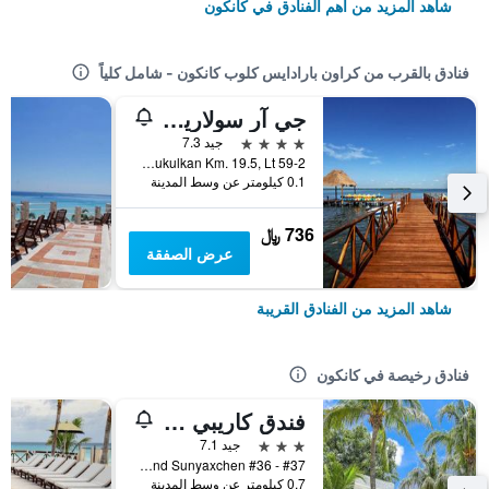
شاهد المزيد من أهم الفنادق في كانكون
فنادق بالقرب من كراون بارادايس كلوب كانكون - شامل كلياً
جي آر سولاريس كانكون آند سبا
4 نجوم
جيد 7.3
Blvd. Kukulkan Km. 19.5, Lt 59-2, كانكون, ولاية كينتانا رو, المكسيك
0.1 كيلومتر عن وسط المدينة
736 ﷼
عرض الصفقة
شاهد المزيد من الفنادق القريبة
فنادق رخيصة في كانكون
فندق كاريبي انترناسيونال كانكون
3 نجوم
جيد 7.1
Av. Yaxchilan And Sunyaxchen #36 - #37, كانكون, ولاية كينتانا رو, المكسيك
0.7 كيلومتر عن وسط المدينة