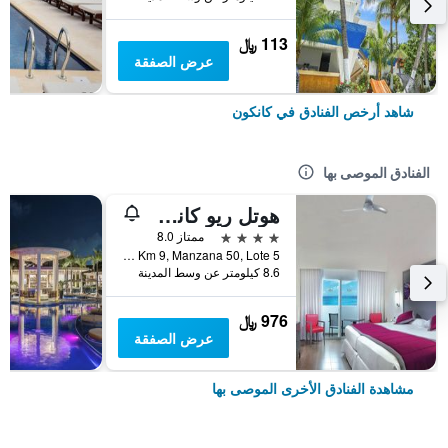
113 ﷼
عرض الصفقة
شاهد أرخص الفنادق في كانكون
الفنادق الموصى بها
هوتل ريو كانكون - لدالتس ٔونلي -سشامامل جميع الخدمات
4 نجوم
ممتاز 8.0
Blvd Kukulcan, Km 9, Manzana 50, Lote 5, كانكون, ولاية كينتانا رو, المكسيك
8.6 كيلومتر عن وسط المدينة
976 ﷼
عرض الصفقة
مشاهدة الفنادق الأخرى الموصى بها