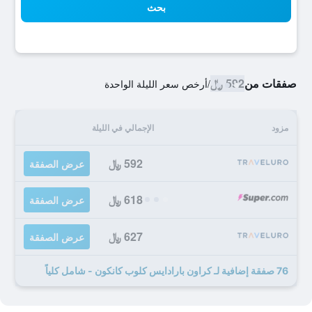
بحث
صفقات من
592 ﷼
/
أرخص سعر الليلة الواحدة
مزود
الإجمالي في الليلة
592 ﷼
عرض الصفقة
618 ﷼
عرض الصفقة
627 ﷼
عرض الصفقة
76 صفقة إضافية لـ كراون بارادايس كلوب كانكون - شامل كلياً