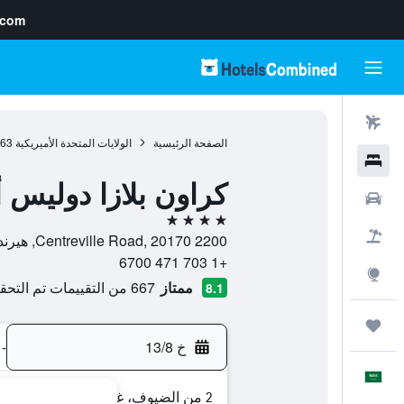
.com
رحلات طيران
الصفحة الرئيسية
الولايات المتحدة الأميريكية
963
فنادق
كراون بلازا دوليس
سيارات
4 نجوم
حزم العروض
2200 Centreville Road, 20170, هيرندون, فيرجينيا, الولايات المتحدة الأميريكية
+1 703 471 6700
استكشاف
ممتاز
667 من التقييمات تم التحقق منها
8.1
رحلات
خ 13/8
-
العَرَبِيَّة
2 من الضيوف، غرفة واحدة