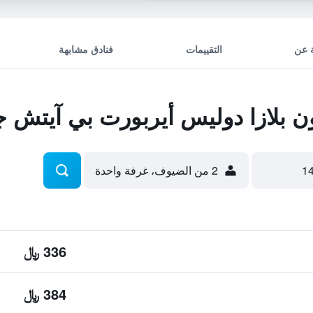
 عن
التقييمات
فنادق مشابهة
 بلازا دوليس أيربورت بي آيتش 
2 من الضيوف، غرفة واحدة
336 ﷼
384 ﷼