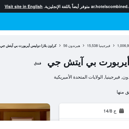
ar.hotelscombined
متوفر أيضاً باللغة الإنجليزية.
Visit site in English
1,006,
فيرجينيا
15,538
هيرندون
56
كراون بلازا دوليس أيربورت بي آيتش جي
 أيربورت بي آيتش جي
فندق
ج 14/8