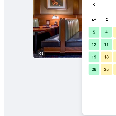
ج
س
5
4
12
11
1/53
آخر
19
18
26
25
بي آيتش جي