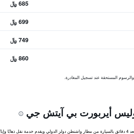
685 ﷼
699 ﷼
749 ﷼
860 ﷼
والرسوم المستحقة عند تسجيل المغادرة.
وليس أيربورت بي آيتش جي