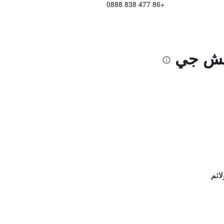
+86 477 838 0888
يتش جي
لائم