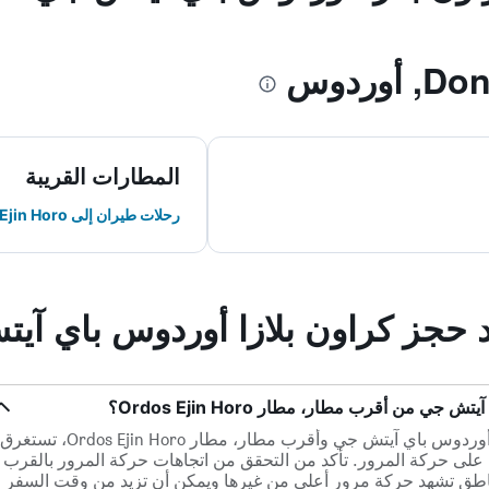
المطارات القريبة
رحلات طيران إلى Ordos Ejin Horo
ند حجز كراون بلازا أوردوس باي آي
 من أقرب مطار، مطار Ordos Ejin Horo؟
ضمن مسافة 61.1 كم بين كراون بلازا أوردوس باي آيتش جي وأقرب مطار، مطار Ordos Ejin Horo، تستغرق
حوالي 0س 47د يعتمد ذلك على حركة المرور. تأكد من التحقق من اتجاهات حركة المرور بالقرب
اطق تشهد حركة مرور أعلى من غيرها ويمكن أن تزيد من وقت السفر