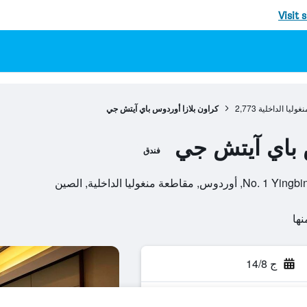
Visit 
غوليا الداخلية
2,773
كراون بلازا أوردوس باي آيتش جي
س باي آيتش جي
فندق
منغوليا الداخلية, الصين
ج 14/8