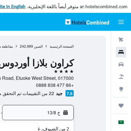
ar.hotelscombined.com
متوفر أيضاً باللغة الإنجليزية.
site in English
رحلات طيران
الصفحة الرئيسية
الصين
242,989
مقاطعة من
فنادق
كراون بلازا أوردو
سيارات
4 نجوم
حزم العروض
No. 1 Yingbin Road, Etuoke West Street, 017000, أوردوس, مقاطعة 
+86 477 838 0888
استكشاف
جيد
22 من التقييمات تم التحقق منها
7.6
رحلات
خ 13/8
-
العَرَبِيَّة
2 من الضيوف، غرفة واحدة