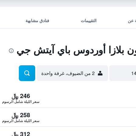
 عن
التقييمات
فنادق مشابهة
 بلازا أوردوس باي آيتش جي
2 من الضيوف، غرفة واحدة
246 ﷼
سعر الليلة شامل الرسوم
258 ﷼
سعر الليلة شامل الرسوم
312 ﷼