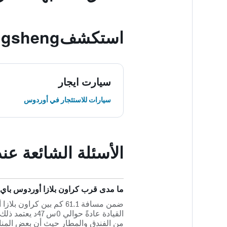
استكشفDongsheng, أوردوس
سيارت ايجار
سيارات للاستئجار في أوردوس
الأسئلة الشائعة ع
ما مدى قرب كراون بلازا أوردوس باي آيتش جي
القيادة عادةً 
من الفندق والمطار حيث أن بعض المن