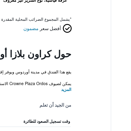
غرفة قياسية، نوع السرير غير معروف
*
يشمل المجموع الضرائب المحلية المقدرة 
أفضل سعر
مضمون
حول كراون بلازا أ
يقع هذا الفندق في مدينة أوردوس ويوفر إقامة ذات 4 نجوم ويضم نادي ليلي ومركز تجميلي. بالإضافة إلى توفر انترنت لاسلكي مجا
يمكن لضيوف Crowne Plaza Ordos الاستفادة من وسائل ا...
المزيد
من الجيد أن تعلم
وقت تسجيل الصعود للطائرة