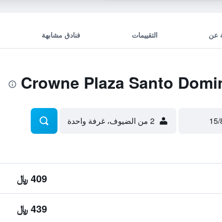
 عن
التقييمات
فنادق مشابهة
2 من الضيوف، غرفة واحدة
409 ﷼
439 ﷼