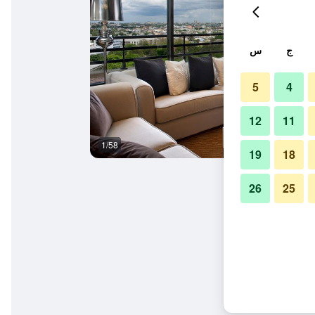
ج
س
5
4
12
11
1/58
غرفة معيشة
19
18
26
25