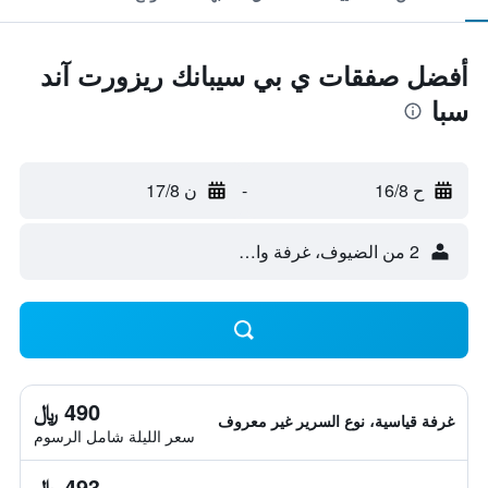
أفضل صفقات ي بي سيبانك ريزورت آند
سبا
ح 16/8
-
ن 17/8
2 من الضيوف، غرفة واحدة
490 ﷼
غرفة قياسية، نوع السرير غير معروف
سعر الليلة شامل الرسوم
493 ﷼