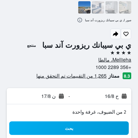
صور لـ ي بي سيبانك ريزورت آند سبا
ي بي سيبانك ريزورت آند سبا
منتجع
4 نجوم
Mellieha، مالطا
+356 2289 1000
ممتاز
1,265 من التقييمات تم التحقق منها
8.3
ح 16/8
-
ن 17/8
2 من الضيوف، غرفة واحدة
بحث