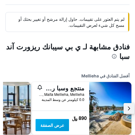
لم يتم العثور على تقييمات. حاول إزالة مرشح أو تغيير بحثك أو
مسح كل شيء لعرض التقييمات.
فنادق مشابهة لـ ي بي سيبانك ريزورت آند
سبا
أفضل الفنادق في Mellieha
منتجع وسبا راديسون بلو، غولدن ساندر مالطا
Golden Bay, Mlh 5510 Mellieha, Malta Mellieha, Mellieha, مالطا
0.0 كيلومتر عن وسط المدينة
890 ﷼
عرض الصفقة