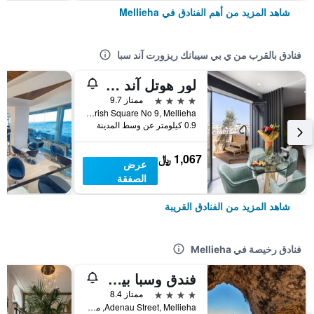
شاهد المزيد من أهم الفنادق في Mellieha
فنادق بالقرب من ي بي سيبانك ريزورت آند سبا
لور هوتل آند سبا - لبالغين فقط
4 نجوم
ممتاز 9.7
Parish Square No 9, Mellieha, مالطا
0.9 كيلومتر عن وسط المدينة
1,067 ﷼
عرض
الصفقة
شاهد المزيد من الفنادق القريبة
فنادق رخيصة في Mellieha
فندق وسبا بيرغولا
4 نجوم
ممتاز 8.4
Adenau Street, Mellieha, مالطا