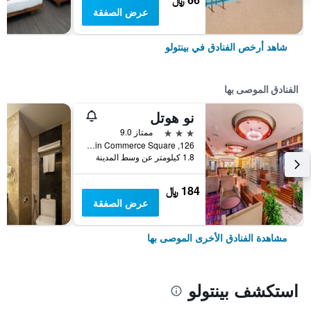
عرض الصفقة
شاهد أرخص الفنادق في بينتولو
الفنادق الموصى بها
نو هوتل
3 نجوم
ممتاز 9.0
126, Lot 8349 Assyakirin Commerce Square, بينتولو, ماليزيا
1.8 كيلومتر عن وسط المدينة
184 ﷼
عرض الصفقة
مشاهدة الفنادق الأخرى الموصى بها
استكشف بينتولو