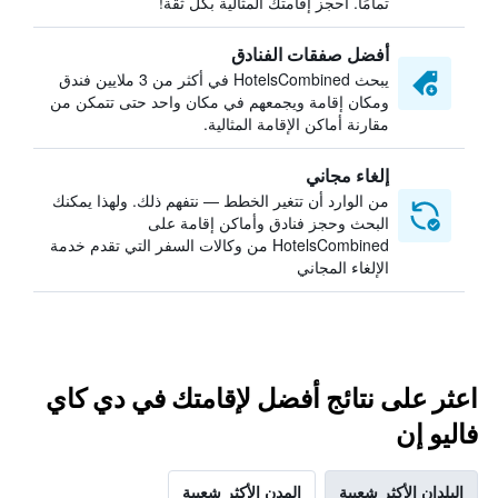
تمامًا. احجز إقامتك المثالية بكل ثقة!
أفضل صفقات الفنادق
يبحث HotelsCombined في أكثر من 3 ملايين فندق
ومكان إقامة ويجمعهم في مكان واحد حتى تتمكن من
مقارنة أماكن الإقامة المثالية.
إلغاء مجاني
من الوارد أن تتغير الخطط — نتفهم ذلك. ولهذا يمكنك
البحث وحجز فنادق وأماكن إقامة على
HotelsCombined من وكالات السفر التي تقدم خدمة
الإلغاء المجاني
اعثر على نتائج أفضل لإقامتك في دي كاي
فاليو إن
البلدان الأكثر شعبية
المدن الأكثر شعبية