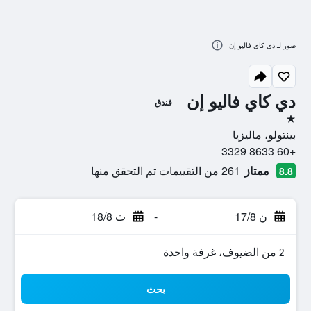
صور لـ دي كاي فاليو إن
دي كاي فاليو إن
فندق
نجمة واحدة
بينتولو، ماليزيا
+60 8633 3329
ممتاز
261 من التقييمات تم التحقق منها
8.8
ن 17/8
-
ث 18/8
2 من الضيوف، غرفة واحدة
بحث