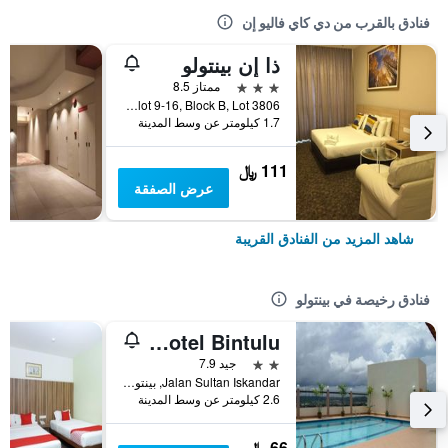
فنادق بالقرب من دي كاي فاليو إن
ذا إن بينتولو
3 نجوم
ممتاز 8.5
Sublot 9-16, Block B, Lot 3806, بينتولو, ماليزيا
1.7 كيلومتر عن وسط المدينة
111 ﷼
عرض الصفقة
شاهد المزيد من الفنادق القريبة
فنادق رخيصة في بينتولو
Li Hua Hotel Bintulu
2 نجمتين
جيد 7.9
Jalan Sultan Iskandar, بينتولو, ماليزيا
2.6 كيلومتر عن وسط المدينة
66 ﷼