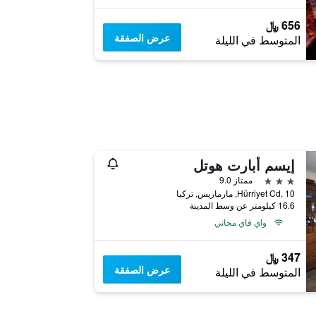
656 ﷼
عرض الصفقة
المتوسط في الليلة
إيسم أبارت هوتل
3 نجوم
ممتاز 9.0
Hürriyet Cd. 10, مارماريس, تركيا
16.6 كيلومتر عن وسط المدينة
واي فاي مجاني
347 ﷼
عرض الصفقة
المتوسط في الليلة