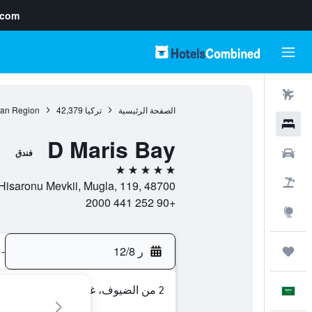
.com
رحلات طيران
الصفحة الرئيسية
تركيا
42,379
an Region
فنادق
D Maris Bay
سيارات
فندق
5 نجوم
حزم العروض
Datca Yolu Hisaronu Mevkii, Mugla, 119, 48700, مارماريس, 
+90 252 441 2000
استكشاف
ر 12/8
-
رحلات
2 من الضيوف، غرفة واحدة
العَرَبِيَّة