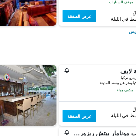
موقف السيارات
عرض الصفقة
ط في الليلة
ريس
 لايف
يس, تركيا
مكيف هواء
ط في الليلة
عرض الصفقة
كلوب مونامار بيتش ريزورت – شامل جميع الخدمات