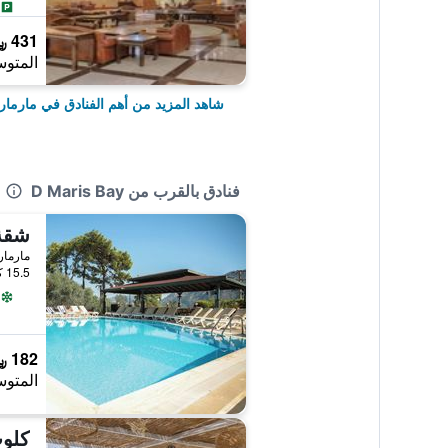
431 ﷼
المتوس
شاهد المزيد من أهم الفنادق في مارما
فنادق بالقرب من D Maris Bay
شقة
مارمار
15.5 كيلومتر عن وسط المدينة
182 ﷼
المتوس