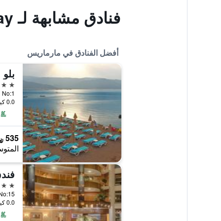
فنادق مشابهة لـ D Maris Bay
أفضل الفنادق في مارماريس
بلو 
5 نجوم
vari No:1
0.0 كيلومتر عن وسط المدينة
535 ﷼
المتوس
فندق  Pasa
5 نجوم
ad. No:15
0.0 كيلومتر عن وسط المدينة