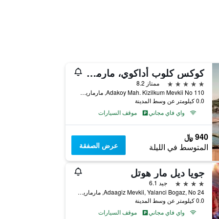
كوكس كلوب أداكوي، مارماريس - لدالغين فقط
5 نجوم
ممتاز 8.2
Adakoy Mah. Kizilkum Mevkii No 110, مارماريس, تركيا
0.0 كيلومتر عن وسط المدينة
واي فاي مجاني
موقف السيارات
940 ﷼
عرض الصفقة
المتوسط في الليلة
جويا ديل مار هوتل
4 نجوم
جيد 6.1
Adaagiz Mevkii, Yalanci Bogaz, No 24, مارماريس, تركيا
0.0 كيلومتر عن وسط المدينة
واي فاي مجاني
موقف السيارات