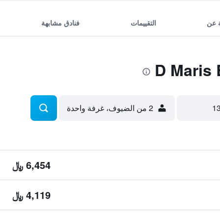
 عن
التقييمات
فنادق مشابهة
2 من الضيوف، غرفة واحدة
6,454 ﷼
4,119 ﷼