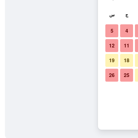
ج
س
5
4
12
11
19
18
26
25