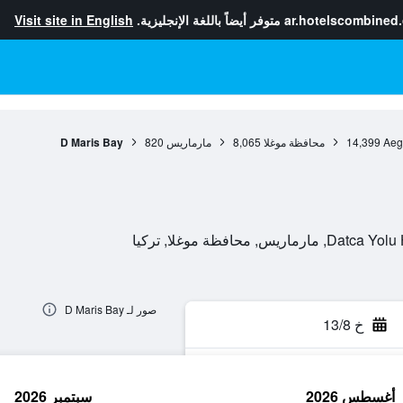
ar.hotelscombined
متوفر أيضاً باللغة الإنجليزية.
Visit site in English
Aeg
14,399
محافظة موغلا
8,065
مارماريس
820
D Maris Bay
محافظة موغلا, تركيا
صور لـ D Maris Bay
خ 13/8
أغسطس 2026
سبتمبر 2026