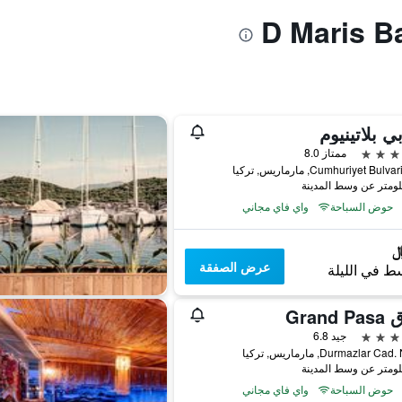
بي بلاتينيوم
ممتاز 8.0
Cumhuriyet Bul, مارماريس, تركيا
حوض السباحة
واي فاي مجاني
عرض الصفقة
ط في الليلة
Grand
جيد 6.8
Durmazlar C, مارماريس, تركيا
حوض السباحة
واي فاي مجاني