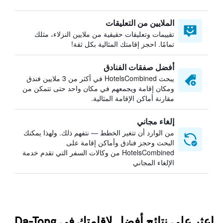
الملايين من التعليقات
تقييمات وتعليقات حقيقية من ملايين النزلاء، مثلك
تمامًا. احجز إقامتك المثالية بكل ثقة!
أفضل صفقات الفنادق
يبحث HotelsCombined في أكثر من 3 ملايين فندق
ومكان إقامة ويجمعهم في مكان واحد حتى تتمكن من
مقارنة أماكن الإقامة المثالية.
إلغاء مجاني
من الوارد أن تتغير الخطط — نتفهم ذلك. ولهذا يمكنك
البحث وحجز فنادق وأماكن إقامة على
HotelsCombined من وكالات السفر التي تقدم خدمة
الإلغاء المجاني
اعثر على نتائج أفضل لإقامتك في Da-Tong