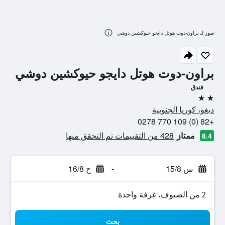
صور لـ براون-دوت هوتل دايجو حيوكشين دوشي
براون-دوت هوتل دايجو حيوكشين دوشي
فندق
2 نجمتين
ديغو، كوريا الجنوبية
+82 (0) 109 770 0278
ممتاز
428 من التقييمات تم التحقق منها
8.4
س 15/8
-
ح 16/8
2 من الضيوف، غرفة واحدة
بحث