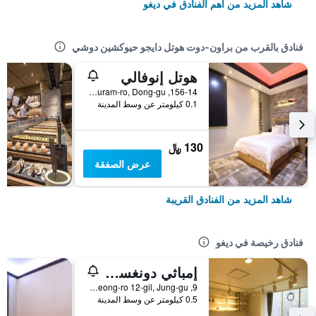
شاهد المزيد من أهم الفنادق في ديغو
فنادق بالقرب من براون-دوت هوتل دايجو حيوكشين دوشي
هوتل إنوفالي
156-14, Yuram-ro, Dong-gu, ديغو, كوريا الجنوبية
0.1 كيلومتر عن وسط المدينة
130 ﷼
عرض الصفقة
شاهد المزيد من الفنادق القريبة
فنادق رخيصة في ديغو
إمباثي دونغسيونغرو جيستهاوس - هوستل
9, Dongseong-ro 12-gil, Jung-gu, ديغو, كوريا الجنوبية
0.5 كيلومتر عن وسط المدينة