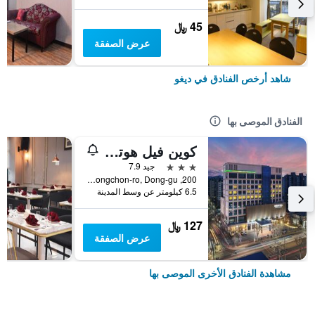
45 ﷼
عرض الصفقة
شاهد أرخص الفنادق في ديغو
الفنادق الموصى بها
كوين فيل هوتل آند ودينج
3 نجوم
جيد 7.9
200, Dongchon-ro, Dong-gu, ديغو, كوريا الجنوبية
6.5 كيلومتر عن وسط المدينة
127 ﷼
عرض الصفقة
مشاهدة الفنادق الأخرى الموصى بها