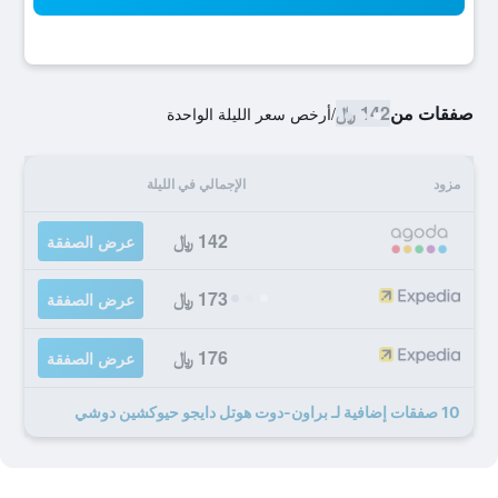
صفقات من
142 ﷼
/
أرخص سعر الليلة الواحدة
مزود
الإجمالي في الليلة
142 ﷼
عرض الصفقة
173 ﷼
عرض الصفقة
176 ﷼
عرض الصفقة
10 صفقات إضافية لـ براون-دوت هوتل دايجو حيوكشين دوشي