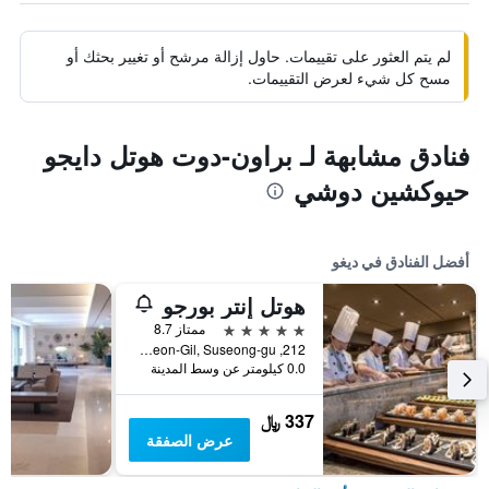
لم يتم العثور على تقييمات. حاول إزالة مرشح أو تغيير بحثك أو
مسح كل شيء لعرض التقييمات.
فنادق مشابهة لـ براون-دوت هوتل دايجو
حيوكشين دوشي
أفضل الفنادق في ديغو
هوتل إنتر بورجو
5 نجوم
ممتاز 8.7
212, Palhyeon-Gil, Suseong-gu, ديغو, كوريا الجنوبية
0.0 كيلومتر عن وسط المدينة
337 ﷼
عرض الصفقة