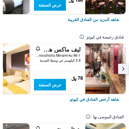
عرض الصفقة
شاهد المزيد من الفنادق القريبة
فنادق رخيصة في كيوتو
ليف ماكس هوستلز كيوتوكيماي
96-1 Nishikujo Ikenouchicho Minami-ku, كيوتو, اليابان
2.9 كيلومتر عن وسط المدينة
78 ﷼
عرض الصفقة
شاهد أرخص الفنادق في كيوتو
الفنادق الموصى بها
هوتل مونتيري كيوتو