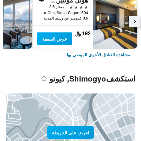
4 نجوم
ممتاز 8.6
604 Manjuya-Cho, Sanjo-Sagaru, كيوتو, اليابان
0.6 كيلومتر عن وسط المدينة
192 ﷼
عرض الصفقة
مشاهدة الفنادق الأخرى الموصى بها
استكشفShimogyo, كيوتو
اعرض على الخريطة