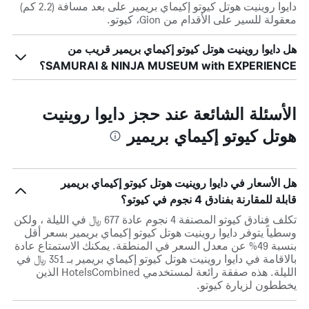
دايوا روينيت هوتل كيوتو إكيماي بريمير على بعد مسافة (2.2 كم)
معقولة للسير على الأقدام من Gion، كيوتو.
هل دايوا روينيت هوتل كيوتو إكيماي بريمير قريب من
SAMURAI & NINJA MUSEUM with EXPERIENCE؟
الأسئلة الشائعة عند حجز دايوا روينيت
هوتل كيوتو إكيماي بريمير
هل الأسعار في دايوا روينيت هوتل كيوتو إكيماي بريمير
قابلة للمقارنة بفنادق 4 نجوم في كيوتو؟
تكلف فنادق كيوتو المصنفة 4 نجوم عادة 677 ﷼ في الليلة ، ولكن
وسطياً يتوفر دايوا روينيت هوتل كيوتو إكيماي بريمير بسعر أقل
بنسبة 49% عن معدل السعر في المنطقة. يمكنك الاستمتاع عادة
بالاقامة في دايوا روينيت هوتل كيوتو إكيماي بريمير بـ 351 ﷼ في
الليلة. هذه صفقة رائعة لمستخدمي HotelsCombined الذين
يخططون لزيارة كيوتو.