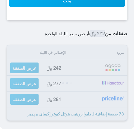
بحث
صفقات من
242 ﷼
/
أرخص سعر الليلة الواحدة
مزود
الإجمالي في الليلة
242 ﷼
عرض الصفقة
277 ﷼
عرض الصفقة
281 ﷼
عرض الصفقة
73 صفقة إضافية لـ دايوا روينيت هوتل كيوتو إكيماي بريمير