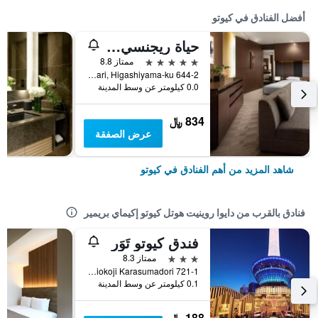
أفضل الفنادق في كيوتو
حياة ريجنسي كيوتو
5 نجوم
ممتاز 8.8
644-2 Sanjusangendo-Mawari, Higashiyama-ku, كيوتو, اليابان
0.0 كيلومتر عن وسط المدينة
834 ﷼
عرض الصفقة
شاهد المزيد من أهم الفنادق في كيوتو
فنادق بالقرب من دايوا روينيت هوتل كيوتو إكيماي بريمير
فندق كيوتو تَوَر
3 نجوم
ممتاز 8.3
721-1 Higashishiokoji Karasumadori, كيوتو, اليابان
0.1 كيلومتر عن وسط المدينة
188 ﷼