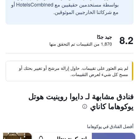
بواسطة مستخدمين حقيقيين مع HotelsCombined أو
مع شركائنا الخارجيين الموثوقين.
8.2
جيد جدًا
1,870 من التقييمات تم التحقق منها
لم يتم العثور على تقييمات. حاول إزالة مرشح أو تغيير بحثك أو
مسح كل شيء لعرض التقييمات.
فنادق مشابهة لـ دايوا روينيت هوتل
يوكوهاما كاناي
أفضل الفنادق في يوكوهاما
إنتركونتيننتال يوكوهاما غراند