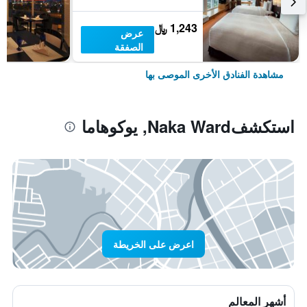
1,243 ﷼
عرض
الصفقة
مشاهدة الفنادق الأخرى الموصى بها
استكشفNaka Ward, يوكوهاما
اعرض على الخريطة
أشهر المعالم