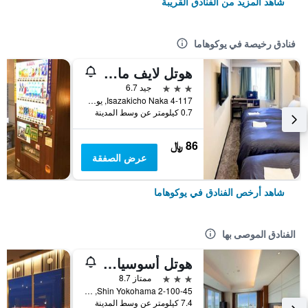
شاهد المزيد من الفنادق القريبة
فنادق رخيصة في يوكوهاما
هوتل لايف ماكس يوكوهاما كاناي
3 نجوم
جيد 6.7
4-117 Isazakicho Naka, يوكوهاما, اليابان
0.7 كيلومتر عن وسط المدينة
86 ﷼
عرض الصفقة
شاهد أرخص الفنادق في يوكوهاما
الفنادق الموصى بها
هوتل أسوسيا شين-يوكوهاما
3 نجوم
ممتاز 8.7
2-100-45 Shin Yokohama, يوكوهاما, اليابان
7.4 كيلومتر عن وسط المدينة