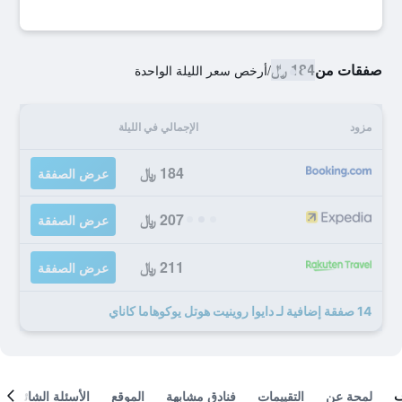
صفقات من
184 ﷼
/
أرخص سعر الليلة الواحدة
مزود
الإجمالي في الليلة
184 ﷼
عرض الصفقة
207 ﷼
عرض الصفقة
211 ﷼
عرض الصفقة
14 صفقة إضافية لـ دايوا روينيت هوتل يوكوهاما كاناي
لمحة عن
التقييمات
فنادق مشابهة
الموقع
الأسئلة الشائعة