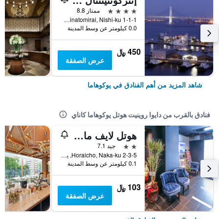
4 نجوم
ممتاز 8.8
1-1-1 Minatomirai, Nishi-ku, يوكوهاما, اليابان
0.0 كيلومتر عن وسط المدينة
450 ﷼
عرض الصفقة
شاهد المزيد من أهم الفنادق في يوكوهاما
فنادق بالقرب من دايوا روينيت هوتل يوكوهاما كاناي
هوتل لايف ماكس يوكوهاما كاناي إكيماي
2 نجمتين
جيد 7.1
2-3-5 Horaicho, Naka-ku, يوكوهاما, اليابان
0.1 كيلومتر عن وسط المدينة
103 ﷼
عرض الصفقة