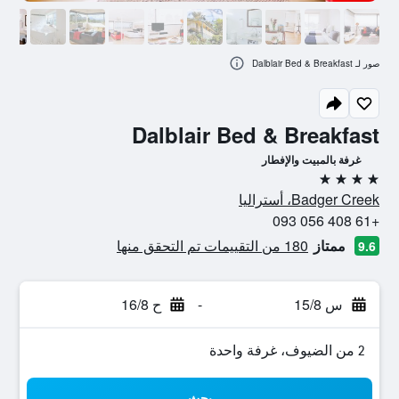
صور لـ Dalblair Bed & Breakfast
Dalblair Bed & Breakfast
غرفة بالمبيت والإفطار
4 نجوم
Badger Creek، أستراليا
+61 408 056 093
ممتاز
180 من التقييمات تم التحقق منها
9.6
س 15/8
-
ح 16/8
2 من الضيوف، غرفة واحدة
بحث