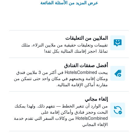
عرض المزيد من الأسئلة الشائعة
الملايين من التعليقات
تقييمات وتعليقات حقيقية من ملايين النزلاء، مثلك
تمامًا. احجز إقامتك المثالية بكل ثقة!
أفضل صفقات الفنادق
يبحث HotelsCombined في أكثر من 3 ملايين فندق
ومكان إقامة ويجمعهم في مكان واحد حتى تتمكن من
مقارنة أماكن الإقامة المثالية.
إلغاء مجاني
من الوارد أن تتغير الخطط — نتفهم ذلك. ولهذا يمكنك
البحث وحجز فنادق وأماكن إقامة على
HotelsCombined من وكالات السفر التي تقدم خدمة
الإلغاء المجاني