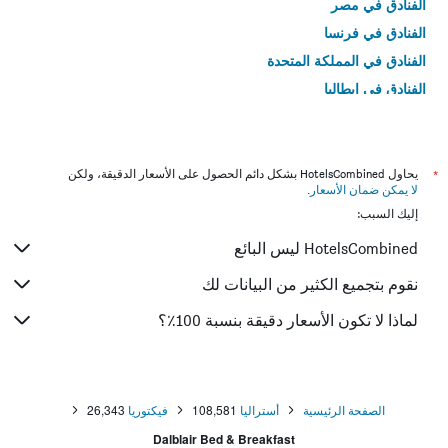
الفنادق في مصر
الفنادق في فرنسا
الفنادق في المملكة المتحدة
الفنادق في إيطاليا
الفنادق في تايلاند
*
يحاول HotelsCombined بشكل دائم الحصول على الأسعار الدقيقة، ولكن
لا يمكن ضمان الأسعار
.
إليك السبب:
HotelsCombined ليس البائع
نقوم بتجميع الكثير من البيانات لك
لماذا لا تكون الأسعار دقيقة بنسبة 100٪؟
الصفحة الرئيسية
أستراليا
108,581
فيكتوريا
26,343
Dalblair Bed & Breakfast