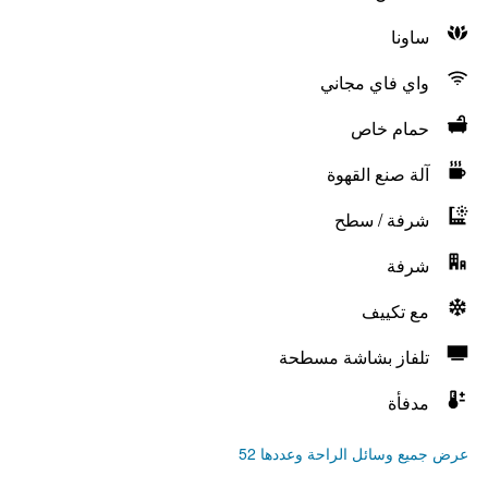
ساونا
واي فاي مجاني
حمام خاص
آلة صنع القهوة
شرفة / سطح
شرفة
مع تكييف
تلفاز بشاشة مسطحة
مدفأة
عرض جميع وسائل الراحة وعددها 52