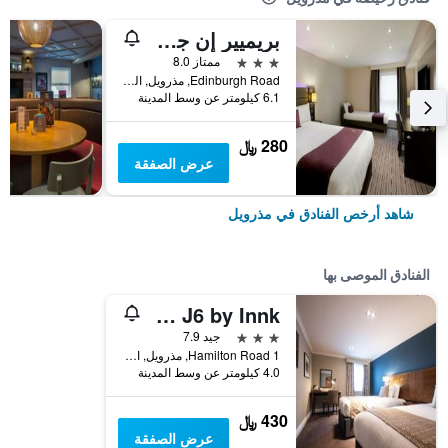
بريميير إن جلاسجو - موثيرويل
3 نجوم
ممتاز 8.0
Edinburgh Road, مذرويل, المملكة المتحدة
6.1 كيلومتر عن وسط المدينة
280 ﷼
عرض الصفقة
شاهد أرخص الفنادق في مذرويل
الفنادق الموصى بها
Toby Carvery Strathclyde, M74 J6 by Innk
3 نجوم
جيد 7.9
Hamilton Road 1, مذرويل, المملكة المتحدة
4.0 كيلومتر عن وسط المدينة
430 ﷼
عرض الصفقة