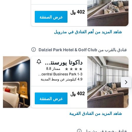
402 ﷼
عرض الصفقة
شاهد المزيد من أهم الفنادق في مذرويل
فنادق بالقرب من Dalziel Park Hotel & Golf Club
داكوتا يورسنترال
4 نجوم
ممتاز 8.8
1-3 Parklands Avenue, Eurocentral Business Park, مذرويل, المملكة المتحدة
4.9 كيلومتر عن وسط المدينة
402 ﷼
عرض الصفقة
شاهد المزيد من الفنادق القريبة
فنادق رخيصة في مذرويل