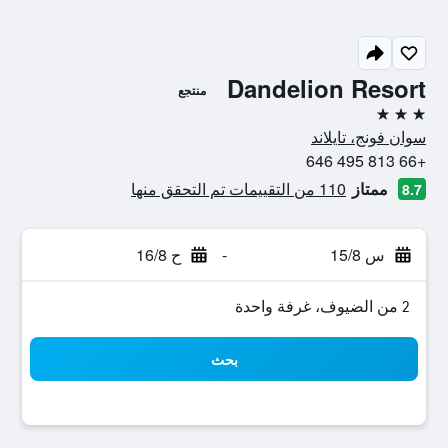
Dandelion Resort
منتجع
3 نجوم
سوان فونج، تايلاند
+66 813 495 646
ممتاز
110 من التقييمات تم التحقق منها
8.7
س 15/8
-
ح 16/8
2 من الضيوف، غرفة واحدة
بحث