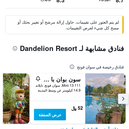
لم يتم العثور على تقييمات. حاول إزالة مرشح أو تغيير بحثك أو
مسح كل شيء لعرض التقييمات.
فنادق مشابهة لـ Dandelion Resort
فنادق رخيصة في سوان فونج
سون بوان با وا ريسورت
111 Moo 13, سوان فونج, تايلاند
14.9 كيلومتر عن وسط المدينة
52 ﷼
عرض الصفقة