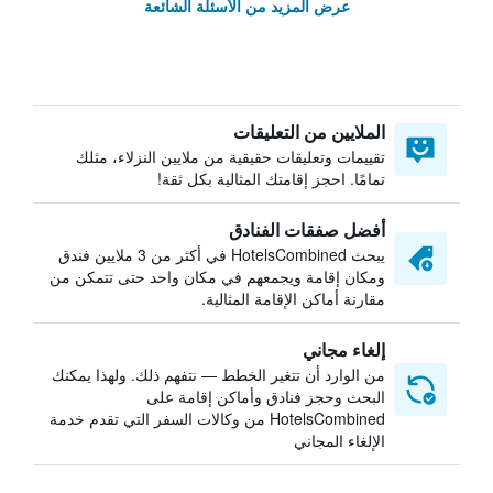
عرض المزيد من الأسئلة الشائعة
الملايين من التعليقات
تقييمات وتعليقات حقيقية من ملايين النزلاء، مثلك
تمامًا. احجز إقامتك المثالية بكل ثقة!
أفضل صفقات الفنادق
يبحث HotelsCombined في أكثر من 3 ملايين فندق
ومكان إقامة ويجمعهم في مكان واحد حتى تتمكن من
مقارنة أماكن الإقامة المثالية.
إلغاء مجاني
من الوارد أن تتغير الخطط — نتفهم ذلك. ولهذا يمكنك
البحث وحجز فنادق وأماكن إقامة على
HotelsCombined من وكالات السفر التي تقدم خدمة
الإلغاء المجاني