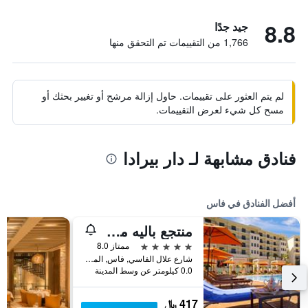
8.8
جيد جدًا
1,766 من التقييمات تم التحقق منها
لم يتم العثور على تقييمات. حاول إزالة مرشح أو تغيير بحثك أو
مسح كل شيء لعرض التقييمات.
فنادق مشابهة لـ دار بيرادا
أفضل الفنادق في فاس
منتجع باليه مدينة رياض
5 نجوم
ممتاز 8.0
شارع علال الفاسي, فاس, المغرب
0.0 كيلومتر عن وسط المدينة
417 ﷼