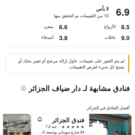
6.9
لا بأس
10 من التقييمات تم التحقق منها
6.6
8.5
الأزواج
منفرد
3.8
9.0
عائلات
أصدقاء
لم يتم العثور على تقييمات. حاول إزالة مرشح أو تغيير بحثك أو
مسح كل شيء لعرض التقييمات.
فنادق مشابهة لـ دار ضياف الجزائر
أفضل الفنادق في الجزائر
فندق الجزائر
5 نجوم
جيد 7.2
24 شارع سويداني بوجمعة, الجزائر, الجزائر