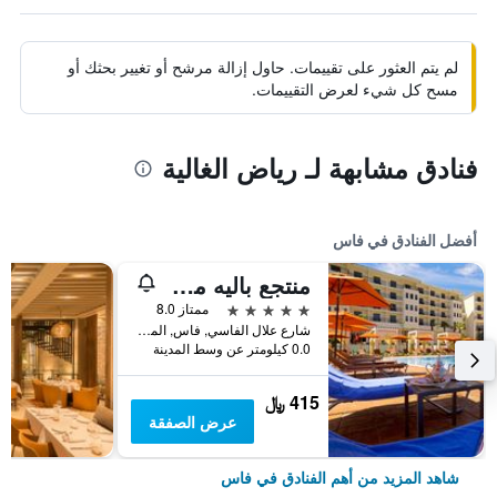
لم يتم العثور على تقييمات. حاول إزالة مرشح أو تغيير بحثك أو
مسح كل شيء لعرض التقييمات.
فنادق مشابهة لـ رياض الغالية
أفضل الفنادق في فاس
منتجع باليه مدينة رياض
5 نجوم
ممتاز 8.0
شارع علال الفاسي, فاس, المغرب
0.0 كيلومتر عن وسط المدينة
415 ﷼
عرض الصفقة
شاهد المزيد من أهم الفنادق في فاس