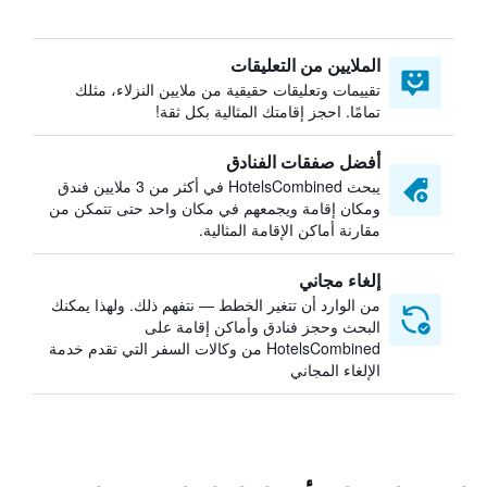
الملايين من التعليقات
تقييمات وتعليقات حقيقية من ملايين النزلاء، مثلك
تمامًا. احجز إقامتك المثالية بكل ثقة!
أفضل صفقات الفنادق
يبحث HotelsCombined في أكثر من 3 ملايين فندق
ومكان إقامة ويجمعهم في مكان واحد حتى تتمكن من
مقارنة أماكن الإقامة المثالية.
إلغاء مجاني
من الوارد أن تتغير الخطط — نتفهم ذلك. ولهذا يمكنك
البحث وحجز فنادق وأماكن إقامة على
HotelsCombined من وكالات السفر التي تقدم خدمة
الإلغاء المجاني