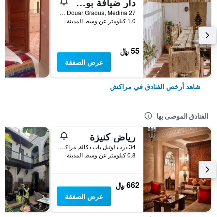
دار ضيافة بوهو 27، مراكش
27 Derb Cherkaoui Douar Graoua, Medina, مراكش, المغرب
1.0 كيلومتر عن وسط المدينة
55 ﷼
عرض الصفقة
شاهد أرخص الفنادق في مراكش
الفنادق الموصى بها
رياض كنيزة
34 درب لوتيل باب دكالة, مراكش, المغرب
0.8 كيلومتر عن وسط المدينة
662 ﷼
عرض الصفقة