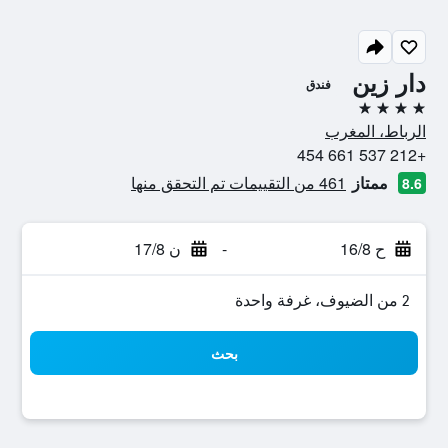
دار زين
فندق
4 نجوم
الرباط، المغرب
+212 537 661 454
ممتاز
461 من التقييمات تم التحقق منها
8.6
ح 16/8
-
ن 17/8
2 من الضيوف، غرفة واحدة
بحث