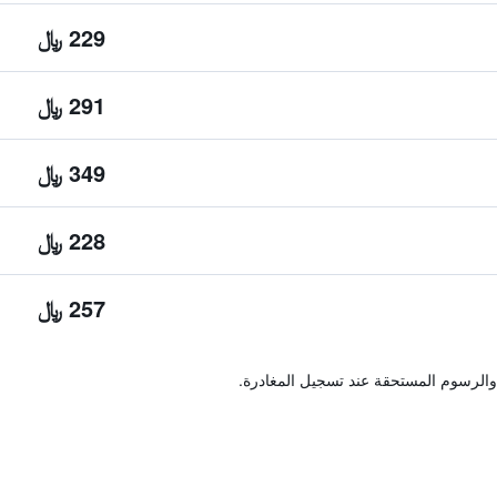
229 ﷼
291 ﷼
349 ﷼
228 ﷼
257 ﷼
والرسوم المستحقة عند تسجيل المغادرة.