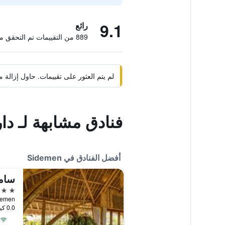
9.1
رائع
889 من التقييمات تم التحقق منها
لم يتم العثور على تقييمات. حاول إزال
فنادق مشابهة لـ دا
أفضل الفنادق في Sidemen
ساما
5 نجوم
 Sidemen
0.0 كيلومتر عن وسط المدينة