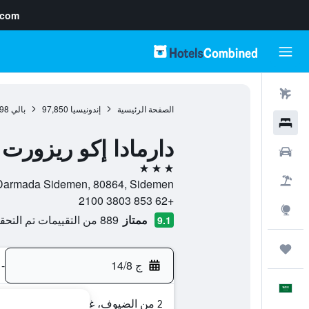
.com
رحلات طيران
الصفحة الرئيسية
إندونيسيا
97,850
بالي
98
فنادق
دارمادا إكو ريزورت
سيارات
3 نجوم
حزم العروض
Jalan Darmada Sidemen, 80864, Sidemen, بالي, 
+62 853 3803 2100
استكشاف
ممتاز
889 من التقييمات تم التحقق منها
9.1
رحلات
ج 14/8
-
العَرَبِيَّة
2 من الضيوف، غرفة واحدة