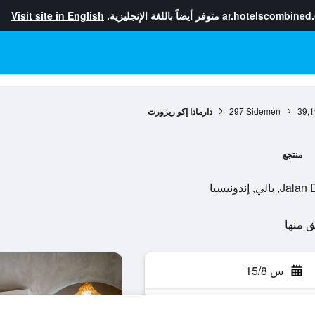
ar.hotelscombined
متوفر أيضاً باللغة الإنجليزية.
Visit site in English
39,1
Sidemen
297
دارمادا إكو ريزورت
منتجع
إندونيسيا
س 15/8