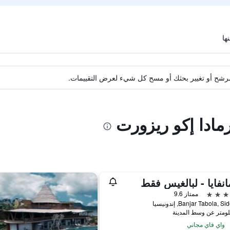
ة مرشح أو تغيير بحثك أو مسح كل شيء لعرض التقييمات.
رمادا إكو ريزورت
نفايا - لبالغيس فقط
ممتاز 9.6
Banjar Tabola,, إندونيسيا
واي فاي مجاني