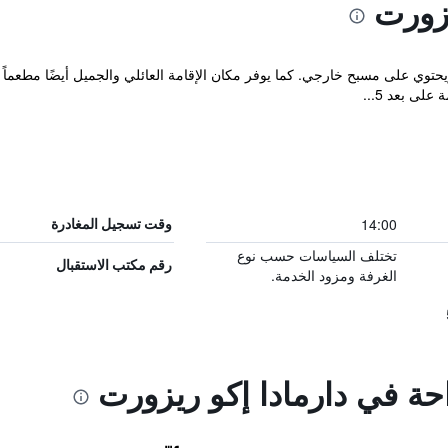
يزورت
منتجع Darmada Eco في Sidemen، ويحتوي على مسبح خارجي. كما يوفر مكان الإقامة العائلي والجميل
لى بعد 5...
14:00
وقت تسجيل المغادرة
تختلف السياسات حسب نوع
رقم مكتب الاستقبال
الغرفة ومزود الخدمة.
احة في دارمادا إكو ريزورت