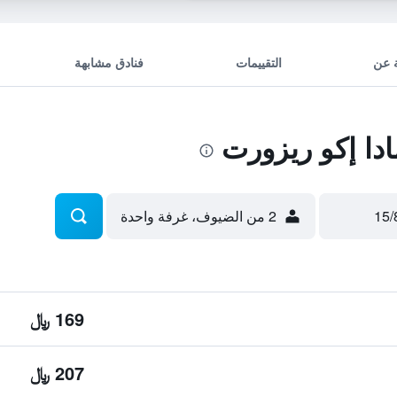
 عن
التقييمات
فنادق مشابهة
دا إكو ريزورت
2 من الضيوف، غرفة واحدة
169 ﷼
207 ﷼