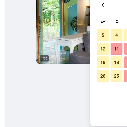
ج
س
5
4
12
11
1/22
آخر
19
18
26
25