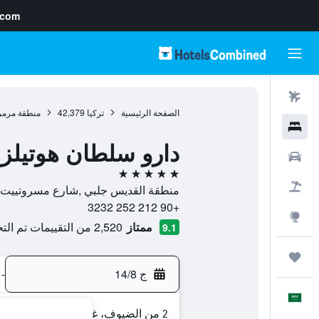
.com
رحلات طيران
الصفحة الرئيسية
تركيا
42,379
منطقة مرمر
فنادق
دارو سلطان هوتيلز غ
سيارات
5 نجوم
حزم العروض
منطقة القديس جلبي ,شارع مسروتييت رقم 108 سيسهاني/بيوغلو, 34420, اسطنبول, محافظة إسط
+90 212 252 3232
استكشاف
ممتاز
2,520 من التقييمات تم التحقق منها
9.1
رحلات
ج 14/8
-
العَرَبِيَّة
2 من الضيوف، غرفة واحدة