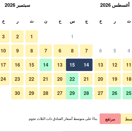
أغسطس 2026
سبتمبر 2026
ث
ث
ر
خ
ج
س
ح
ن
ث
ر
خ
3
2
1
1
لة الواحدة
10
9
8
7
6
8
7
6
5
4
المظهر الخارجي
لي في الليلة
17
16
15
14
13
15
14
13
12
11
 ﷼
عرض الصفقة
24
23
22
21
20
22
21
20
19
18
30
29
28
27
29
28
27
26
25
صور لـ دارو سلطان هوتيلز غالاتا
 ﷼
عرض الصفقة
 ﷼
عرض الصفقة
سط
مرتفع
بناءً على متوسط أسعار الفنادق ذات الثلاث نجوم.