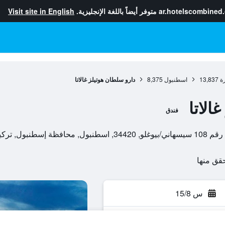
ar.hotelscombined
متوفر أيضاً باللغة الإنجليزية.
Visit site in English
ة
13,837
اسطنبول
8,375
دارو سلطان هوتيلز غالاتا
الاتا
فندق
نبول, تركيا
س 15/8