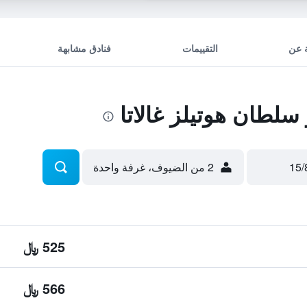
 عن
التقييمات
فنادق مشابهة
لطان هوتيلز غالاتا
2 من الضيوف، غرفة واحدة
525 ﷼
566 ﷼