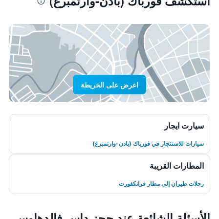
استكشف فورباك (بادن-وارتمبرغ)
اعرض على الخريطة
سيارت ايجار
سيارات للاستئجار في فورباك (بادن-وارتمبرغ)
المطارات القريبة
رحلات طيران إلى مطار فرانكفورت
الأسئلة الشائعة عند حجز داس فالدهاوس