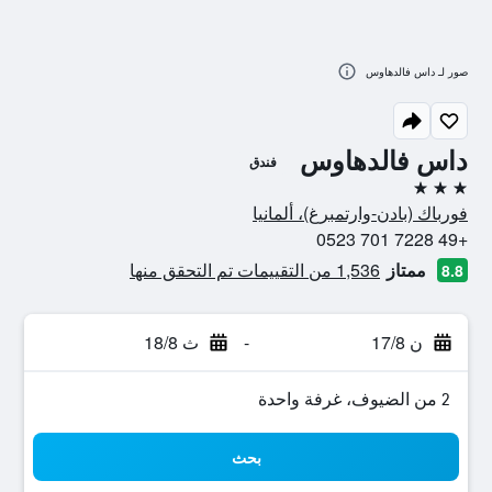
صور لـ داس فالدهاوس
داس فالدهاوس
فندق
3 نجوم
فورباك (بادن-وارتمبرغ)، ألمانيا
+49 7228 701 0523
ممتاز
1,536 من التقييمات تم التحقق منها
8.8
ن 17/8
-
ث 18/8
2 من الضيوف، غرفة واحدة
بحث