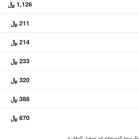
1,126 ﷼
211 ﷼
214 ﷼
233 ﷼
320 ﷼
388 ﷼
670 ﷼
والرسوم المستحقة عند تسجيل المغادرة.