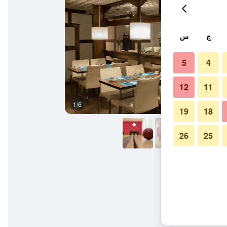
ج
س
5
4
12
11
1/6
مبنى
19
18
26
25