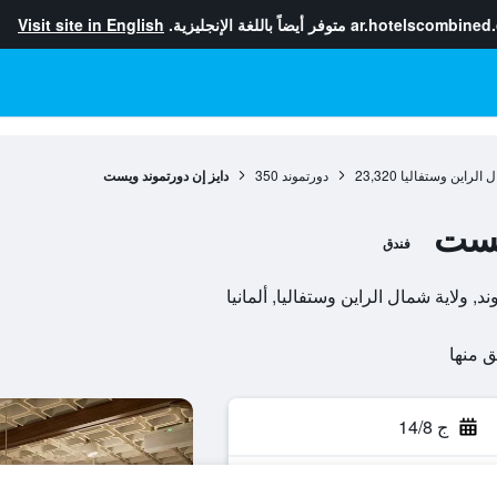
ar.hotelscombined
متوفر أيضاً باللغة الإنجليزية.
Visit site in English
ل الراين وستفاليا
23,320
دورتموند
350
دايز إن دورتموند ويست
يست
فندق
ج 14/8