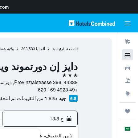
.com
رحلات طيران
الصفحة الرئيسية
ألمانيا
303,533
ولاية شما
فنادق
دايز إن دورتموند و
سيارات
3 نجوم
حزم العروض
Provinzialstrasse 396, 44388, دورتموند, ولاية شمال الراين وستفاليا, ألمانيا
+49 4923 169 620
استكشاف
جيد
1,825 من التقييمات تم التحقق منها
6.8
رحلات
خ 13/8
-
العَرَبِيَّة
2 من الضيوف، غرفة واحدة