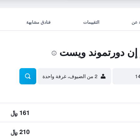
 عن
التقييمات
فنادق مشابهة
إن دورتموند ويست
2 من الضيوف، غرفة واحدة
161 ﷼
210 ﷼