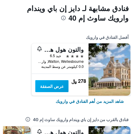
فنادق مشابهة لـ دايز إن باي ويندام
وارويك ساوث إم 40
أفضل الفنادق في وارويك
والتون هول هوتل آند سبا باي سنداي
4 نجوم
جيد 6.5
Walton, Wellesbourne, وارويك, المملكة المتحدة
0.0 كيلومتر عن وسط المدينة
278 ﷼
عرض الصفقة
شاهد المزيد من أهم الفنادق في وارويك
فنادق بالقرب من دايز إن باي ويندام وارويك ساوث إم 40
والتون هول هوتل آند سبا باي سنداي