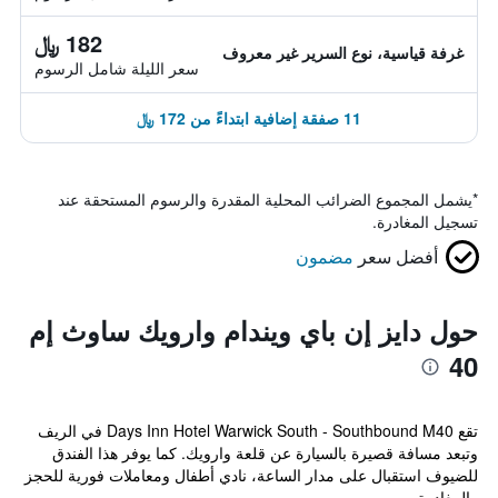
182 ﷼
غرفة قياسية، نوع السرير غير معروف
سعر الليلة شامل الرسوم
11 صفقة إضافية ابتداءً من 172 ﷼
*
يشمل المجموع الضرائب المحلية المقدرة والرسوم المستحقة عند
تسجيل المغادرة.
أفضل سعر
مضمون
حول دايز إن باي ويندام وارويك ساوث إم
40
تقع Days Inn Hotel Warwick South - Southbound M40 في الريف
وتبعد مسافة قصيرة بالسيارة عن قلعة وارويك. كما يوفر هذا الفندق
للضيوف استقبال على مدار الساعة، نادي أطفال ومعاملات فورية للحجز
والمغادرة.