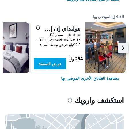
الفنادق الموصى بها
هوليداي إن إكسبرس يرنوايك -ن ستري فن راي ايوبوس- آيفونا باي آيتش جي
3 نجوم
ممتاز 8.1
Stratford Road Warwick M40 Jct 15, وارويك, المملكة المتحدة
3.2 كيلومتر عن وسط المدينة
294 ﷼
عرض الصفقة
مشاهدة الفنادق الأخرى الموصى بها
استكشف وارويك