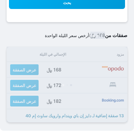
بحث
صفقات من
168 ﷼
/
أرخص سعر الليلة الواحدة
مزود
الإجمالي في الليلة
168 ﷼
عرض الصفقة
172 ﷼
عرض الصفقة
182 ﷼
عرض الصفقة
13 صفقة إضافية لـ دايز إن باي ويندام وارويك ساوث إم 40