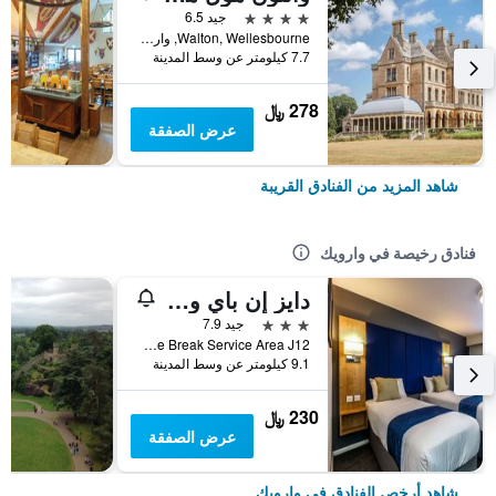
4 نجوم
جيد 6.5
Walton, Wellesbourne, وارويك, المملكة المتحدة
7.7 كيلومتر عن وسط المدينة
278 ﷼
عرض الصفقة
شاهد المزيد من الفنادق القريبة
فنادق رخيصة في وارويك
دايز إن باي ويندام وارويك نورث إم 40
3 نجوم
جيد 7.9
Welcome Break Service Area J12, وارويك, المملكة المتحدة
9.1 كيلومتر عن وسط المدينة
230 ﷼
عرض الصفقة
شاهد أرخص الفنادق في وارويك