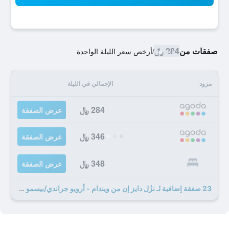
صفقات من
284 ﷼
/
أرخص سعر الليلة الواحدة
مزود
الإجمالي في الليلة
284 ﷼
عرض الصفقة
346 ﷼
عرض الصفقة
348 ﷼
عرض الصفقة
23 صفقة إضافية لـ نزُل دايز إن من ويندام - أرويو جراندي/بيسمو بيتش