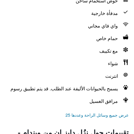
حوض استحمام ساخن
مدفأة خارجية
واي فاي مجاني
حمام خاص
مع تكييف
شواء
انترنت
يسمح بالحيوانات الأليفة عند الطلب. قد يتم تطبيق رسوم
مرافق الغسيل
عرض جميع وسائل الراحة وعددها 25
تقييمات حول نزُل دايز إن من ويندام -