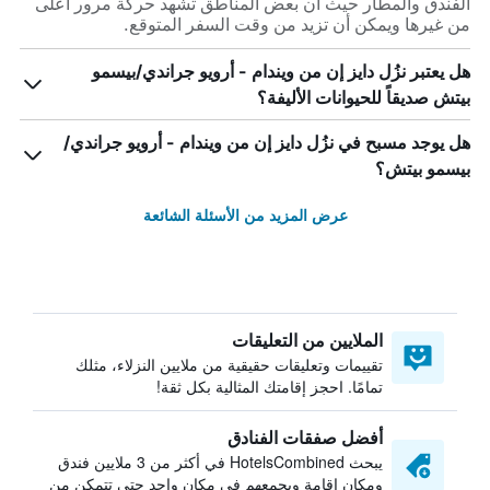
الفندق والمطار حيث أن بعض المناطق تشهد حركة مرور أعلى
من غيرها ويمكن أن تزيد من وقت السفر المتوقع.
هل يعتبر نزُل دايز إن من ويندام - أرويو جراندي/بيسمو
بيتش صديقاً للحيوانات الأليفة؟
هل يوجد مسبح في نزُل دايز إن من ويندام - أرويو جراندي/
بيسمو بيتش؟
عرض المزيد من الأسئلة الشائعة
الملايين من التعليقات
تقييمات وتعليقات حقيقية من ملايين النزلاء، مثلك
تمامًا. احجز إقامتك المثالية بكل ثقة!
أفضل صفقات الفنادق
يبحث HotelsCombined في أكثر من 3 ملايين فندق
ومكان إقامة ويجمعهم في مكان واحد حتى تتمكن من