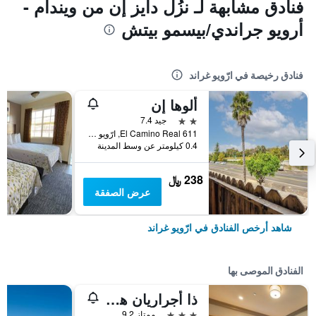
فنادق مشابهة لـ نزُل دايز إن من ويندام -
أرويو جراندي/بيسمو بيتش
فنادق رخيصة في ارّويو غراند
ألوها إن
2 نجمتين
جيد 7.4
611 El Camino Real, ارّويو غراند, CA, الولايات المتحدة الأميريكية
0.4 كيلومتر عن وسط المدينة
238 ﷼
عرض الصفقة
شاهد أرخص الفنادق في ارّويو غراند
الفنادق الموصى بها
ذا أجراريان هوتل، بي دبليو سيجنيتشر كوليكشن
3 نجوم
ممتاز 9.2