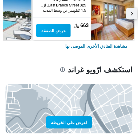
325 East Branch Street, ارّويو غراند, CA, الولايات المتحدة الأميريكية
1.5 كيلومتر عن وسط المدينة
663 ﷼
عرض الصفقة
مشاهدة الفنادق الأخرى الموصى بها
استكشف ارّويو غراند
اعرض على الخريطة