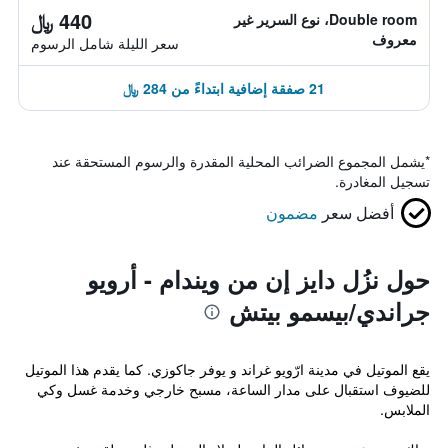
440 ﷼
Double room، نوع السرير غير
معروف
سعر الليلة شامل الرسوم
21 صفقة إضافية ابتداءً من 284 ﷼
*
يشمل المجموع الضرائب المحلية المقدرة والرسوم المستحقة عند
تسجيل المغادرة.
أفضل سعر
مضمون
حول نزُل دايز إن من ويندام - أرويو
جراندي/بيسمو بيتش
يقع الموتيل في مدينة ارّويو غراند و يوفر جاكوزي. كما يقدم هذا الموتيل
للضيوف استقبال على مدار الساعة، مسبح خارجي وخدمة غسل وكي
الملابس.