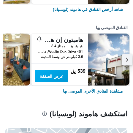
شاهد أرخص الفنادق في هاموند (لويسيانا)
الفنادق الموصى بها
هامبتون إن هاموند
3 نجوم
ممتاز 8.4
401 Westin Oak Drive, هاموند (لويسيانا), LA, الولايات المتحدة الأميريكية
3.6 كيلومتر عن وسط المدينة
539 ﷼
عرض الصفقة
مشاهدة الفنادق الأخرى الموصى بها
استكشف هاموند (لويسيانا)