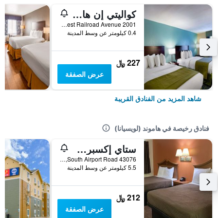
كواليتي إن هاموند
2001 Southwest Railroad Avenue, هاموند (لويسيانا), LA, الولايات المتحدة الأميريكية
0.4 كيلومتر عن وسط المدينة
227 ﷼
عرض الصفقة
شاهد المزيد من الفنادق القريبة
فنادق رخيصة في هاموند (لويسيانا)
ستاي إكسبرس إن هاموند
43076 South Airport Road, هاموند (لويسيانا), LA, الولايات المتحدة الأميريكية
5.5 كيلومتر عن وسط المدينة
212 ﷼
عرض الصفقة