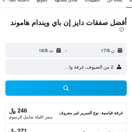
أفضل صفقات دايز إن باي ويندام هاموند
ن 17/8
-
ث 18/8
2 من الضيوف، غرفة واحدة
246 ﷼
غرفة قياسية، نوع السرير غير معروف
سعر الليلة شامل الرسوم
271 ﷼