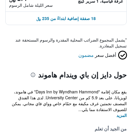
غرفة قياسية، 1 سرير كينغ
سعر الليلة شامل الرسوم
18 صفقة إضافية ابتداءً من 235 ﷼
*
يشمل المجموع الضرائب المحلية المقدرة والرسوم المستحقة عند
تسجيل المغادرة.
أفضل سعر
مضمون
حول دايز إن باي ويندام هاموند
يقع مكان إقامة "Days Inn by Wyndham Hammond" في هاموند،
لويزيانا، على بعد 5.9 كم من University Center. لدى هذا الفندق
المصنف نجمتين غرف مكيفة مع حمّام خاص وواي فاي مجاني. يمكن
للضيوف الاستفادة مما يلي...
المزيد
من الجيد أن تعلم