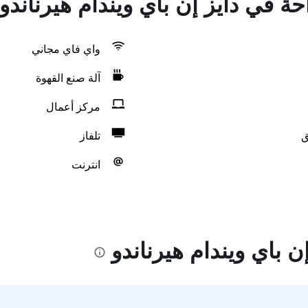
حة في دايز إن باي ويندام هيرناندو
واي فاي مجاني
آلة صنع القهوة
مركز أعمال
ق
تلفاز
انترنت
ن باي ويندام هيرناندو