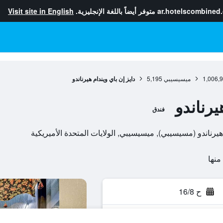
ar.hotelscombined
متوفر أيضاً باللغة الإنجليزية.
Visit site in English
1,006,
ميسيسيبي
5,195
دايز إن باي ويندام هيرناندو
يرناندو
فندق
ح 16/8