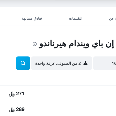
 عن
التقييمات
فنادق مشابهة
 باي ويندام هيرناندو
2 من الضيوف، غرفة واحدة
271 ﷼
289 ﷼