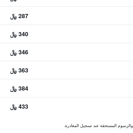
287 ﷼
340 ﷼
346 ﷼
363 ﷼
384 ﷼
433 ﷼
والرسوم المستحقة عند تسجيل المغادرة.