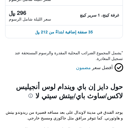
296 ﷼
غرفة كينج، 1 سرير كينغ
سعر الليلة شامل الرسوم
35 صفقة إضافية ابتداءً من 212 ﷼
*
يشمل المجموع الضرائب المحلية المقدرة والرسوم المستحقة عند
تسجيل المغادرة.
أفضل سعر
مضمون
حول دايز إن باي ويندام لوس أنجيليس
لاكس/ساوث باي/بيتش سيتي لا
يوجد الفندق في مدينة لاوندال على بعد مسافه قصيرة من ريدوندو بيتش
و هاوثورني. كما تتوفر مرافق مثل جاكوزي ومسبح خارجي.