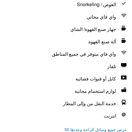
الغوص / Snorkeling
واي فاي مجاني
جهاز صنع القهوة/ الشاي
آلة صنع القهوة
واي فاي متوفر في جميع المناطق
تلفاز
كابل أو قنوات فضائية
لوازم استحمام مجانية
خدمة النقل من وإلى المطار
انترنت
عرض جميع وسائل الراحة وعددها 50