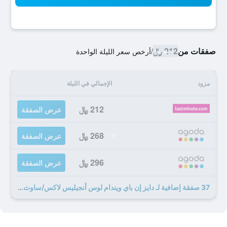
صفقات من
212 ﷼
/
أرخص سعر الليلة الواحدة
مزود
الإجمالي في الليلة
212 ﷼
عرض الصفقة
268 ﷼
عرض الصفقة
296 ﷼
عرض الصفقة
37 صفقة إضافية لـ دايز إن باي ويندام لوس أنجيليس لاكس/ساوث باي/بيتش سيتي لا