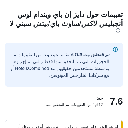
تقييمات حول دايز إن باي ويندام لوس
أنجيليس لاكس/ساوث باي/بيتش سيتي لا
تم التحقق منه 100%
نقوم بجمع وعرض التقييمات من
الحجوزات التي تم التحقق منها فقط والتي تم إجراؤها
بواسطة مستخدمين حقيقيين مع HotelsCombined أو
مع شركائنا الخارجيين الموثوقين.
7.6
جيد
1,517 من التقييمات تم التحقق منها
لم يتم العثور على تقييمات. حاول إزالة مرشح أو تغيير بحثك أو