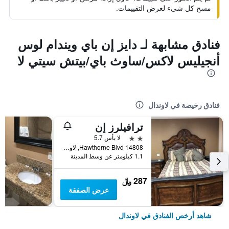
مسح كل شيء لعرض التقييمات.
فنادق مشابهة لـ دايز إن باي ويندام لوس
أنجيليس لاكس/ساوث باي/بيتش سيتي لا
فنادق رخيصة في لاوندال
ترافيلرز إن
2 نجمتين
لا بأس 5.7
14808 Hawthorne Blvd, لاوندال, CA, الولايات المتحدة الأميريكية
1.1 كيلومتر عن وسط المدينة
287 ﷼
عرض الصفقة
شاهد أرخص الفنادق في لاوندال